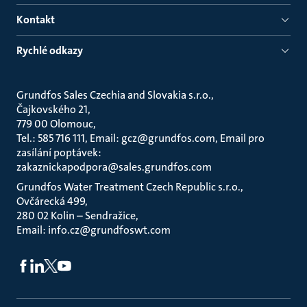
Kontakt
Rychlé odkazy
Grundfos Sales Czechia and Slovakia s.r.o.
Čajkovského 21
779 00 Olomouc
Tel.: 585 716 111, Email: gcz@grundfos.com, Email pro
zasílání poptávek:
zakaznickapodpora@sales.grundfos.com
Grundfos Water Treatment Czech Republic s.r.o.
Ovčárecká 499
280 02 Kolin – Sendražice
Email: info.cz@grundfoswt.com