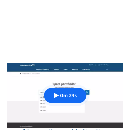
0m 24s