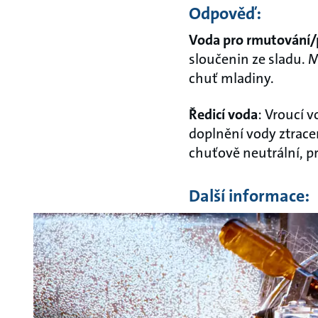
Odpověď:
Voda pro rmutování
sloučenin ze sladu. 
chuť mladiny.
Ředicí voda
: Vroucí 
doplnění vody ztrac
chuťově neutrální, p
Další informace: