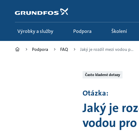
Přejít
na
obsah
Výrobky a služby
Podpora
Školení
Podpora
FAQ
Jaký je rozdíl mezi vodou p...
Často kladené dotazy
Otázka:
Jaký je ro
vodou pro