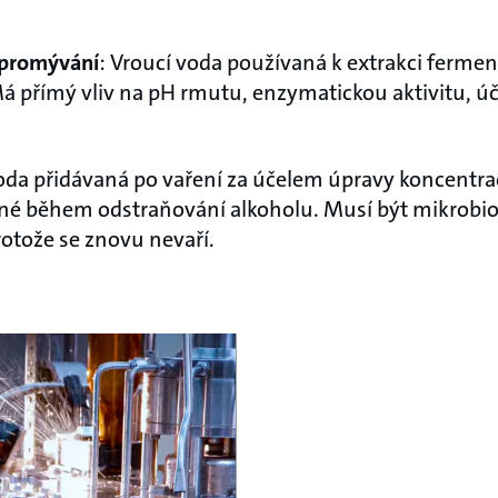
/promývání
: Vroucí voda používaná k extrakci ferme
Má přímý vliv na pH rmutu, enzymatickou aktivitu, úč
voda přidávaná po vaření za účelem úpravy koncentra
ené během odstraňování alkoholu. Musí být mikrobio
rotože se znovu nevaří.