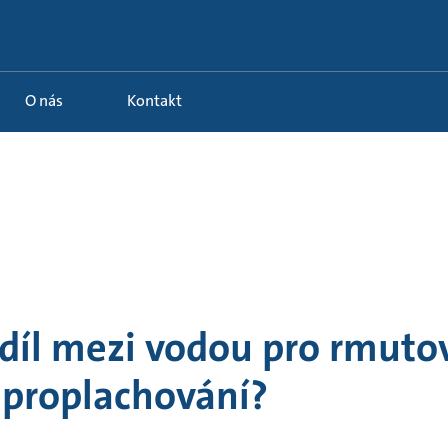
O nás
Kontakt
zdíl mezi vodou pro rmuto
 proplachování?