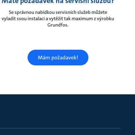
Máte požadavek na servisní službu?
Se správnou nabídkou servisních služeb můžete
vyladit svou instalaci a vytěžit tak maximum z výrobku
Grundfos.
Mám požadavek!