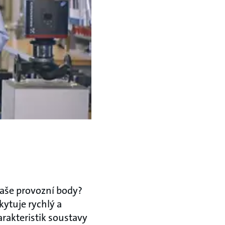
í vaše provozní body?
kytuje rychlý a
rakteristik soustavy