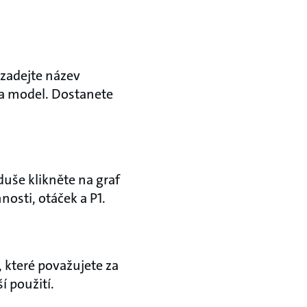
 zadejte název
 a model. Dostanete
uše klikněte na graf
nosti, otáček a P1.
 které považujete za
í použití.