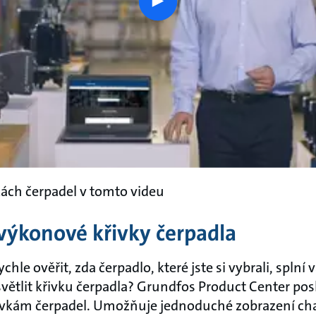
play
button
vkách čerpadel v tomto videu
výkonové křivky čerpadla
chle ověřit, zda čerpadlo, které jste si vybrali, spln
větlit křivku čerpadla? Grundfos Product Center pos
ivkám čerpadel. Umožňuje jednoduché zobrazení cha