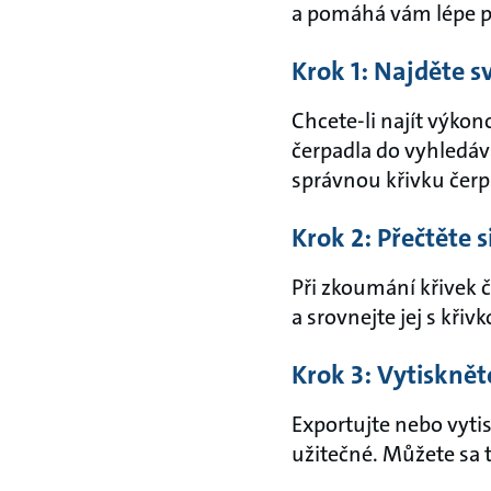
a pomáhá vám lépe p
Krok 1: Najděte s
Chcete-li najít výko
čerpadla do vyhledáv
správnou křivku čerpa
Krok 2: Přečtěte 
Při zkoumání křivek 
a srovnejte jej s kři
Krok 3: Vytisknět
Exportujte nebo vyti
užitečné. Můžete sa ta