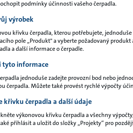
ochopit podmínky účinnosti vašeho čerpadla.
vůj výrobek
novou křivku čerpadla, kterou potřebujete, jednoduše
acího pole „Produkt" a vyberte požadovaný produkt
dla a další informace o čerpadle.
si tyto informace
čerpadla jednoduše zadejte provozní bod nebo jednod
vkou čerpadla. Můžete také provést rychlé výpočty účin
e křivku čerpadla a další údaje
skněte výkonovou křivku čerpadla a všechny výpočty,
ké přihlásit a uložit do složky „Projekty“ pro pozdějš