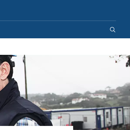
Czechia
-
CS