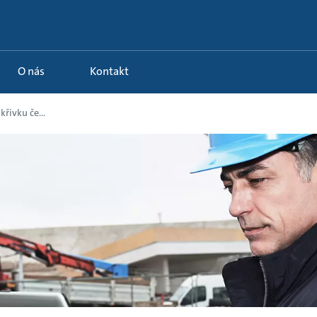
O nás
Kontakt
křivku če...