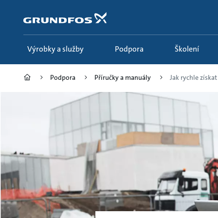
Přejít
na
obsah
Výrobky a služby
Podpora
Školení
Podpora
Příručky a manuály
Jak rychle získat 