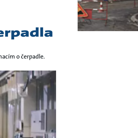
čerpadla
macím o čerpadle.