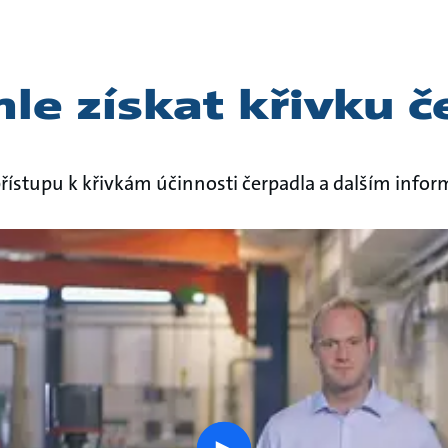
hle získat křivku 
přístupu k křivkám účinnosti čerpadla a dalším infor