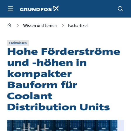
Zum
Inhalt
springen
Wissen und Lernen
Fachartikel
Fachwissen
Hohe Förderströme
und -höhen in
kompakter
Bauform für
Coolant
Distribution Units