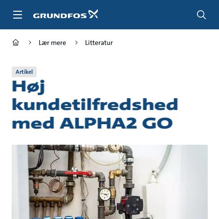
Gå
til
hovedindhold
Lær mere
Litteratur
Artikel
Høj
kundetilfredshed
med ALPHA2 GO