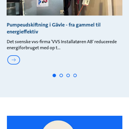
Pumpeudskiftning i Gävle - fra gammel til
N
energieffektiv
A
Det svenske vvs-firma 'VVS Installatøren AB' reducerede
Se
energiforbruget med op t
Gu