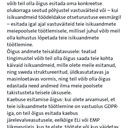
võib teil olla õigus esitada oma konkreetse
olukorraga seotud põhjustel vastuväiteid või – kui
isikuandmeid töödeldakse otseturustuse eesmärgil
– esitada igal ajal vastuväiteid teie isikuandmete
meiepoolsele töötlemisele, millisel juhul võib meil
olla kohustus lõpetada teie isikuandmete
töötlemine.
Õigus andmete teisaldatavusele: teatud
tingimustel võib teil olla õigus saada teie kohta
käivaid isikuandmeid, mille olete meile esitanud,
ning sweda struktureeritud, üldkasutatavas ja
masinloetavas vormis, ning teil võib olla õigus
edastada need andmed ilma meie poolsete
takistusteta teisele üksusele.
Kaebuse esitamise õigus: kui olete arvamusel, et
teie isikuandmete töötlemine on vastuolus GDPR-
iga, on teil õigus esitada kaebus
järelevalveasutusele, eelkõige ELi või EMP
liikmesriigis, kus te elate, töötate või kus väidetav