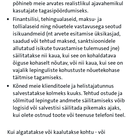
põhineb meie arvates realistlikul ajavahemikul
kasutajate tagasipöördumiseks.
Finantsilisi, tehingualaseid, maksu- ja
tollialaseid ning nõuetele vastavusega seotud
isikuandmeid (nt arvete esitamise üksikasjad,
saadud või tehtud maksed, sanktsioonidele
allutatud isikute tuvastamise tulemused jne)
säilitatakse nii kaua, kui see on kohaldatava
õiguse kohaselt nõutav, või nii kaua, kui see on
vajalik lepinguliste kohustuste nõuetekohase
täitmise tagamiseks.
Kõned meie klienditoele ja helistajatunnus
salvestatakse kolmeks kuuks. Tehtud ostude ja
sõlmitud lepingute andmete säilitamiseks võib
logisid või salvestisi säilitada pikemaks ajaks,
kui olete ostnud toote või teenuse telefoni teel.
Kui algatatakse või kaalutakse kohtu - või