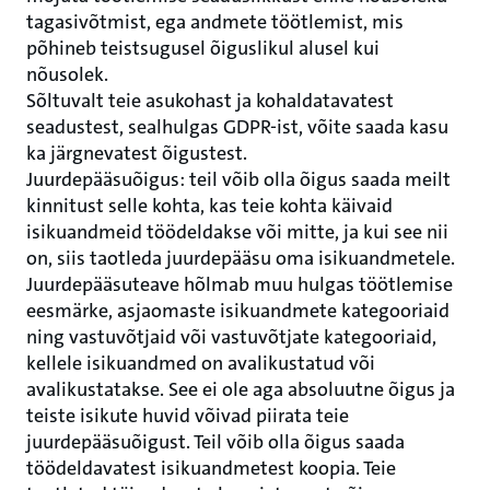
tagasivõtmist, ega andmete töötlemist, mis
põhineb teistsugusel õiguslikul alusel kui
nõusolek.
Sõltuvalt teie asukohast ja kohaldatavatest
seadustest, sealhulgas GDPR-ist, võite saada kasu
ka järgnevatest õigustest.
Juurdepääsuõigus: teil võib olla õigus saada meilt
kinnitust selle kohta, kas teie kohta käivaid
isikuandmeid töödeldakse või mitte, ja kui see nii
on, siis taotleda juurdepääsu oma isikuandmetele.
Juurdepääsuteave hõlmab muu hulgas töötlemise
eesmärke, asjaomaste isikuandmete kategooriaid
ning vastuvõtjaid või vastuvõtjate kategooriaid,
kellele isikuandmed on avalikustatud või
avalikustatakse. See ei ole aga absoluutne õigus ja
teiste isikute huvid võivad piirata teie
juurdepääsuõigust. Teil võib olla õigus saada
töödeldavatest isikuandmetest koopia. Teie