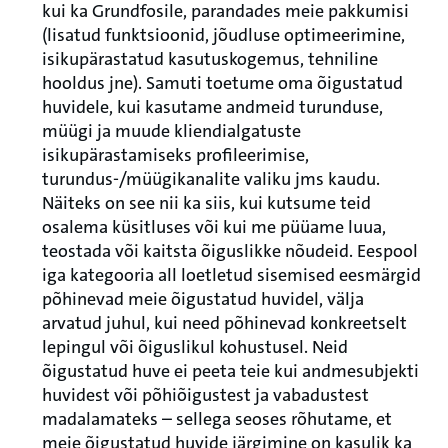
kui ka Grundfosile, parandades meie pakkumisi
(lisatud funktsioonid, jõudluse optimeerimine,
isikupärastatud kasutuskogemus, tehniline
hooldus jne). Samuti toetume oma õigustatud
huvidele, kui kasutame andmeid turunduse,
müügi ja muude kliendialgatuste
isikupärastamiseks profileerimise,
turundus-/müügikanalite valiku jms kaudu.
Näiteks on see nii ka siis, kui kutsume teid
osalema küsitluses või kui me püüame luua,
teostada või kaitsta õiguslikke nõudeid. Eespool
iga kategooria all loetletud sisemised eesmärgid
põhinevad meie õigustatud huvidel, välja
arvatud juhul, kui need põhinevad konkreetselt
lepingul või õiguslikul kohustusel. Neid
õigustatud huve ei peeta teie kui andmesubjekti
huvidest või põhiõigustest ja vabadustest
madalamateks – sellega seoses rõhutame, et
meie õigustatud huvide järgimine on kasulik ka