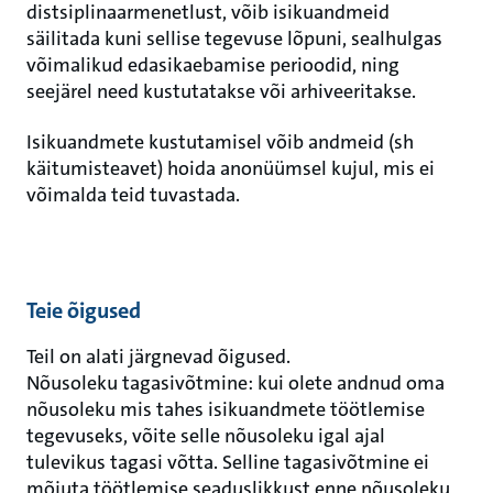
distsiplinaarmenetlust, võib isikuandmeid
säilitada kuni sellise tegevuse lõpuni, sealhulgas
võimalikud edasikaebamise perioodid, ning
seejärel need kustutatakse või arhiveeritakse.
Isikuandmete kustutamisel võib andmeid (sh
käitumisteavet) hoida anonüümsel kujul, mis ei
võimalda teid tuvastada.
Teie õigused
Teil on alati järgnevad õigused.
Nõusoleku tagasivõtmine: kui olete andnud oma
nõusoleku mis tahes isikuandmete töötlemise
tegevuseks, võite selle nõusoleku igal ajal
tulevikus tagasi võtta. Selline tagasivõtmine ei
mõjuta töötlemise seaduslikkust enne nõusoleku