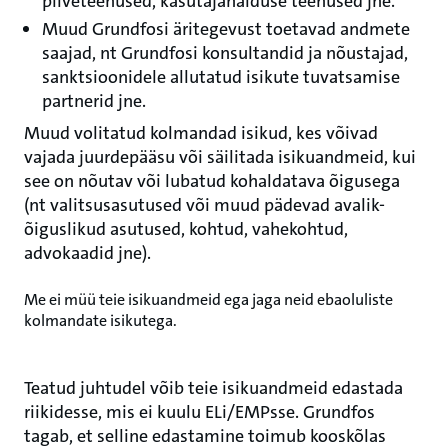
pilveteenused, kasutajahalduse teenused jne.
Muud Grundfosi äritegevust toetavad andmete
saajad, nt Grundfosi konsultandid ja nõustajad,
sanktsioonidele allutatud isikute tuvatsamise
partnerid jne.
Muud volitatud kolmandad isikud, kes võivad
vajada juurdepääsu või säilitada isikuandmeid, kui
see on nõutav või lubatud kohaldatava õigusega
(nt valitsusasutused või muud pädevad avalik-
õiguslikud asutused, kohtud, vahekohtud,
advokaadid jne).
Me ei müü teie isikuandmeid ega jaga neid ebaoluliste
kolmandate isikutega.
Teatud juhtudel võib teie isikuandmeid edastada
riikidesse, mis ei kuulu ELi/EMPsse. Grundfos
tagab, et selline edastamine toimub kooskõlas