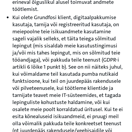
erineval õiguslikul alusel toimuvat andmete
töötlemist.
Kui olete Grundfosi klient, digitaalpakkumise
kasutaja, tarnija või registreeritud kasutaja, on
meiepoolne teie isikuandmete kasutamine
sageli vajalik selleks, et täita teiega sõlmitud
lepingut (mis sisaldab meie kasutustingimusi
ja/või mis tahes lepingut, mis on sõlmitud teie
tööandjaga), või pakkuda teile teenust (GDPR-i
artikli 6 lõike 1 punkt b). See on nii näiteks juhul,
kui võimaldame teil kasutada pumba nutikaid
funktsioone, kui teil on juurdepääs rakendusele
või pilveteenusele, kui töötleme klientide ja
tarnijate teavet meie IT-süsteemides, et tagada
lepinguliste kohustuste haldamine, või kui
osalete meie poolt korraldatud üritusel. Kui te ei
esita kõnealuseid isikuandmeid, ei pruugi meil
olla võimalik pakkuda teile konkreetset teenust
(nt juurdepääs rakendusele/veebisaidile või