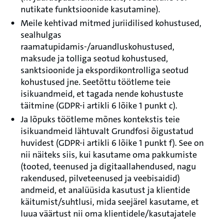
nutikate funktsioonide kasutamine).
Meile kehtivad mitmed juriidilised kohustused,
sealhulgas
raamatupidamis-/aruandluskohustused,
maksude ja tolliga seotud kohustused,
sanktsioonide ja ekspordikontrolliga seotud
kohustused jne. Seetõttu töötleme teie
isikuandmeid, et tagada nende kohustuste
täitmine (GDPR-i artikli 6 lõike 1 punkt c).
Ja lõpuks töötleme mõnes kontekstis teie
isikuandmeid lähtuvalt Grundfosi õigustatud
huvidest (GDPR-i artikli 6 lõike 1 punkt f). See on
nii näiteks siis, kui kasutame oma pakkumiste
(tooted, teenused ja digitaallahendused, nagu
rakendused, pilveteenused ja veebisaidid)
andmeid, et analüüsida kasutust ja klientide
käitumist/suhtlusi, mida seejärel kasutame, et
luua väärtust nii oma klientidele/kasutajatele