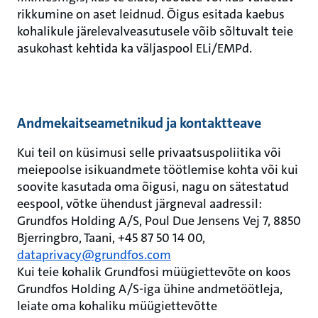
rikkumine on aset leidnud. Õigus esitada kaebus
kohalikule järelevalveasutusele võib sõltuvalt teie
asukohast kehtida ka väljaspool ELi/EMPd.
Andmekaitseametnikud ja kontaktteave
Kui teil on küsimusi selle privaatsuspoliitika või
meiepoolse isikuandmete töötlemise kohta või kui
soovite kasutada oma õigusi, nagu on sätestatud
eespool, võtke ühendust järgneval aadressil:
Grundfos Holding A/S, Poul Due Jensens Vej 7, 8850
Bjerringbro, Taani, +45 87 50 14 00,
dataprivacy@grundfos.com
Kui teie kohalik Grundfosi müügiettevõte on koos
Grundfos Holding A/S-iga ühine andmetöötleja,
leiate oma kohaliku müügiettevõtte