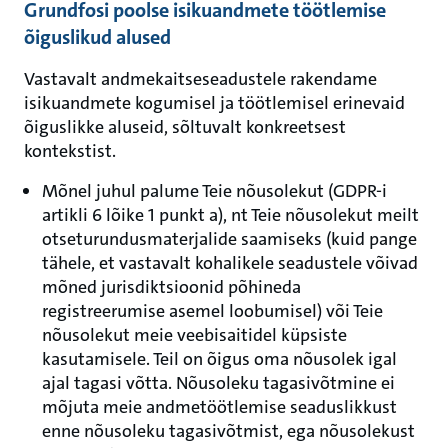
Grundfosi poolse isikuandmete töötlemise
õiguslikud alused
Vastavalt andmekaitseseadustele rakendame
isikuandmete kogumisel ja töötlemisel erinevaid
õiguslikke aluseid, sõltuvalt konkreetsest
kontekstist.
Mõnel juhul palume Teie nõusolekut (GDPR-i
artikli 6 lõike 1 punkt a), nt Teie nõusolekut meilt
otseturundusmaterjalide saamiseks (kuid pange
tähele, et vastavalt kohalikele seadustele võivad
mõned jurisdiktsioonid põhineda
registreerumise asemel loobumisel) või Teie
nõusolekut meie veebisaitidel küpsiste
kasutamisele. Teil on õigus oma nõusolek igal
ajal tagasi võtta. Nõusoleku tagasivõtmine ei
mõjuta meie andmetöötlemise seaduslikkust
enne nõusoleku tagasivõtmist, ega nõusolekust