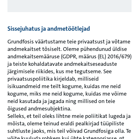
Sissejuhatus ja andmetöötlejad
Grundfosis väärtustame teie privaatsust ja võtame
andmekaitset tõsiselt. Oleme pühendunud üldise
andmekaitsemääruse (GDPR, määrus (EL) 2016/679)
ja teiste kohaldatavate andmekaitseseaduste
järgimisele riikides, kus me tegutseme. See
privaatsuspoliitika kirjeldab, milliseid
isikuandmeid me teilt kogume, kuidas me neid
kogume, miks me neid kogume, kuidas me võime
neid kasutada ja jagada ning millised on teie
õigused andmesubjektina.
Selleks, et teil oleks lihtne meie poliitikat lugeda ja
mõista, oleme teinud eraldi pealkirjad tüüpiliste
suhtluste jaoks, mis teil võivad Grundfosiga olla. Te
võite kuuluda rohkem kui ühte kategooriasse, nt