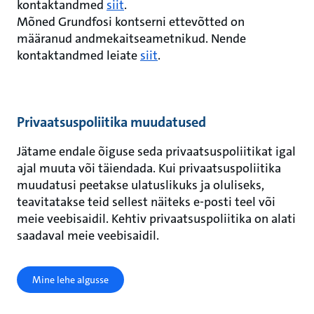
kontaktandmed
siit
.
Mõned Grundfosi kontserni ettevõtted on
määranud andmekaitseametnikud. Nende
kontaktandmed leiate
siit
.
Privaatsuspoliitika muudatused
Jätame endale õiguse seda privaatsuspoliitikat igal
ajal muuta või täiendada. Kui privaatsuspoliitika
muudatusi peetakse ulatuslikuks ja oluliseks,
teavitatakse teid sellest näiteks e-posti teel või
meie veebisaidil. Kehtiv privaatsuspoliitika on alati
saadaval meie veebisaidil.
Mine lehe algusse