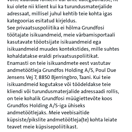
kui olete nii klient kui ka turundusmaterjalide
adressaat, millisel juhul kehtib teie kohta igas
kategoorias esitatud kirjeldus.
See privaatsuspoliitika ei hõlma Grundfosi
töötajate isikuandmeid, meie värbamisportaali
kasutavate tööotsijate isikuandmeid ega
isikuandmeid muudes kontekstides, mille suhtes
kohaldatakse eraldi privaatsuspoliitikat.
Enamasti on teie isikuandmete eest vastutav
andmetöötleja Grundfos Holding A/S, Poul Due
Jensens Vej 7, 8850 Bjerringbro, Taani. Kui teie
isikuandmeid kogutakse või töödeldakse teie
kliendi või turundusmaterjalide adressaadi rollis,
on teie kohalik Grundfosi müügiettevõte koos
Grundfos Holding A/S-iga ühiseks
andmetöötlejaks. Meie veebisaitide
küpsiste/pikslite andmetöötleja(te) kohta leiate
teavet meie küpsisepoliitikast.