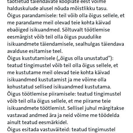
taotletud täiendavate koopiate eest võime
halduskulude alusel nõuda mõistlikku tasu.
Õigus parandamisele: teil võib olla õigus sellele, et
me parandame meil olevad teie kohta käivad
ebaõiged isikuandmed. Sõltuvalt töötlemise
eesmärgist võib teil olla õigus puudulike
isikuandmete täiendamisele, sealhulgas täiendava
avalduse esitamise teel.
Õigus kustutamisele („õigus olla unustatud”):
teatud tingimustel võib teil olla õigus sellele, et
me kustutame meil olevad teie kohta käivad
isikuandmed kustutamist ja me võime olla
kohustatud sellised isikuandmed kustutama.
Õigus töötlemise piiramisele: teatud tingimustel
võib teil olla õigus sellele, et me piirame teie
isikuandmete töötlemist. Sellisel juhul märgitakse
vastavad andmed ära ja neid võime me töödelda
ainult teatud eesmärkidel.
Õigus esitada vastuväiteid: teatud tingimustel