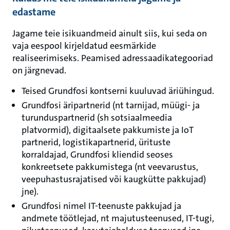
edastame
Jagame teie isikuandmeid ainult siis, kui seda on
vaja eespool kirjeldatud eesmärkide
realiseerimiseks. Peamised adressaadikategooriad
on järgnevad.
Teised Grundfosi kontserni kuuluvad äriühingud.
Grundfosi äripartnerid (nt tarnijad, müügi- ja
turunduspartnerid (sh sotsiaalmeedia
platvormid), digitaalsete pakkumiste ja IoT
partnerid, logistikapartnerid, ürituste
korraldajad, Grundfosi kliendid seoses
konkreetsete pakkumistega (nt veevarustus,
veepuhastusrajatised või kaugkütte pakkujad)
jne).
Grundfosi nimel IT-teenuste pakkujad ja
andmete töötlejad, nt majutusteenused, IT-tugi,