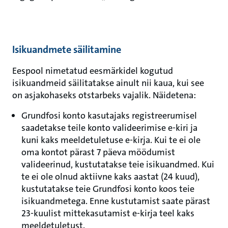
Isikuandmete säilitamine
Eespool nimetatud eesmärkidel kogutud
isikuandmeid säilitatakse ainult nii kaua, kui see
on asjakohaseks otstarbeks vajalik. Näidetena:
Grundfosi konto kasutajaks registreerumisel
saadetakse teile konto valideerimise e-kiri ja
kuni kaks meeldetuletuse e-kirja. Kui te ei ole
oma kontot pärast 7 päeva möödumist
valideerinud, kustutatakse teie isikuandmed. Kui
te ei ole olnud aktiivne kaks aastat (24 kuud),
kustutatakse teie Grundfosi konto koos teie
isikuandmetega. Enne kustutamist saate pärast
23-kuulist mittekasutamist e-kirja teel kaks
meeldetuletust.