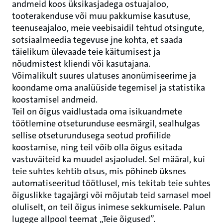
andmeid koos üksikasjadega ostuajaloo,
tooterakenduse või muu pakkumise kasutuse,
teenuseajaloo, meie veebisaidil tehtud otsingute,
sotsiaalmeedia tegevuse jne kohta, et saada
täielikum ülevaade teie käitumisest ja
nõudmistest kliendi või kasutajana.
Võimalikult suures ulatuses anonümiseerime ja
koondame oma analüüside tegemisel ja statistika
koostamisel andmeid.
Teil on õigus vaidlustada oma isikuandmete
töötlemine otseturunduse eesmärgil, sealhulgas
sellise otseturundusega seotud profiilide
koostamise, ning teil võib olla õigus esitada
vastuväiteid ka muudel asjaoludel. Sel määral, kui
teie suhtes kehtib otsus, mis põhineb üksnes
automatiseeritud töötlusel, mis tekitab teie suhtes
õiguslikke tagajärgi või mõjutab teid sarnasel moel
oluliselt, on teil õigus inimese sekkumisele. Palun
lugege allpool teemat „Teie õigused”.