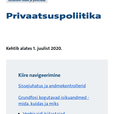
Juriidiline teave ja poliitikad
Privaatsuspoliitika
Kehtib alates 1. juulist 2020.
Kiire navigeerimine
Sissejuhatus ja andmekontrollerid
Grundfosi kogutavad isikuandmed -
mida, kuidas ja miks
Veebisaidi külastajad