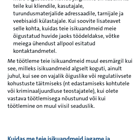
teile kui kliendile, kasutajale,
turundusmaterjalide adressaadile, tarnijale ja
veebisaidi külastajale. Kui soovite lisateavet
selle kohta, kuidas teie isikuandmeid meie
õigustatud huvide jaoks töödeldakse, võtke
meiega ühendust allpool esitatud
kontaktandmetel.
Me töötleme teie isikuandmeid muul eesmärgil kui
see, milleks isikuandmeid algselt koguti, ainult
juhul, kui see on vajalik õiguslike või regulatiivsete
kohustuste täitmiseks (nt edastamiseks kohtutele
või kriminaaljuurdluse teostajatele), kui olete
vastava töötlemisega nõustunud või kui
töötlemine on muul viisil seaduslik.
Kuidas me teie isikuandmeid jagame ja