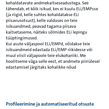
kohaldatavate andmekaitseseadustega. See
tähendab, et kõik isikud, kes ei kuulu ELi/EMPsse
(ja riigid, kelle suhtes kohaldatakse ELi
piisavusotsust), kelle valduses on teie
isikuandmed, peavad tagama piisava
kaitsetaseme, näiteks sõlmides ELi lepingu
tüüptingimused.
Kui asute väljaspool ELi/EMPd, võidakse teie
isikuandmeid edastada ELi/EMP riikidesse või
muul viisil väljapoole teie elukohariiki. Me
hoolitseme väga selle eest, et andmete piiriülesel
edastamisel järgitaks kohalikke nõud
Profileerimine ja automatiseeritud otsuste