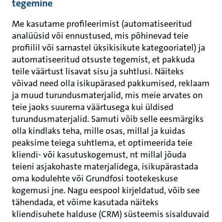
tegemine
Me kasutame profileerimist (automatiseeritud
analüüsid või ennustused, mis põhinevad teie
profiilil või sarnastel üksikisikute kategooriatel) ja
automatiseeritud otsuste tegemist, et pakkuda
teile väärtust lisavat sisu ja suhtlusi. Näiteks
võivad need olla isikupärased pakkumised, reklaam
ja muud turundusmaterjalid, mis meie arvates on
teie jaoks suurema väärtusega kui üldised
turundusmaterjalid. Samuti võib selle eesmärgiks
olla kindlaks teha, mille osas, millal ja kuidas
peaksime teiega suhtlema, et optimeerida teie
kliendi- või kasutuskogemust, nt millal jõuda
teieni asjakohaste materjalidega, isikupärastada
oma kodulehte või Grundfosi tootekeskuse
kogemusi jne. Nagu eespool kirjeldatud, võib see
tähendada, et võime kasutada näiteks
kliendisuhete halduse (CRM) süsteemis sisalduvaid