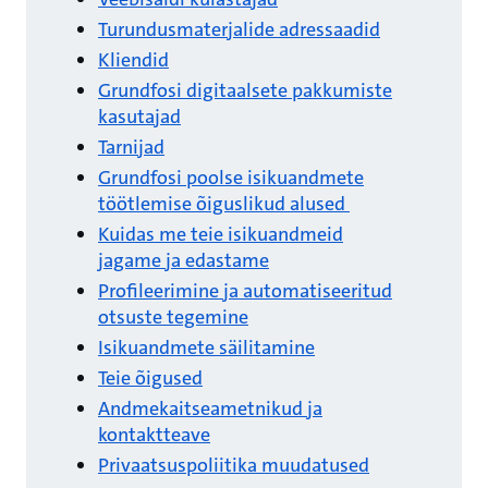
Turundusmaterjalide adressaadid
Kliendid
Grundfosi digitaalsete pakkumiste
kasutajad
Tarnijad
Grundfosi poolse isikuandmete
töötlemise õiguslikud alused
Kuidas me teie isikuandmeid
jagame ja edastame
Profileerimine ja automatiseeritud
otsuste tegemine
Isikuandmete säilitamine
Teie õigused
Andmekaitseametnikud ja
kontaktteave
Privaatsuspoliitika muudatused