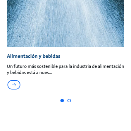
Alimentación y bebidas
M
es
Un futuro más sostenible para la industria de alimentación
So
y bebidas está a nues
y 