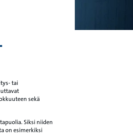
–
tys‑ tai
uttavat
hokkuuteen sekä
ttapuolia. Siksi niiden
ta on esimerkiksi