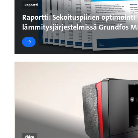
Raportti
Raportti: Sekoituspiirien optimointi
lämmitysjärjestelmissä Grundfos MI
Video