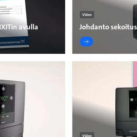
Video
XITin avulla
Johdanto sekoitus
Video