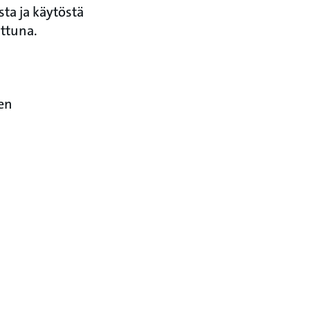
sta ja käytöstä
attuna.
jen