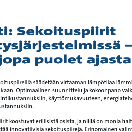
i: Sekoituspiirit
ysjärjestelmissä 
jopa puolet ajasta
koituspiireillä säädetään virtaaman lämpötilaa lämmi
kaan. Optimaalinen suunnittelu ja kokoonpano vaik
tointikustannuksiin, käyttömukavuuteen, energiate
ustannuksiin.
irit koostuvat erillisistä osista, ja niillä on monia hai
tää innovatiivisia sekoituspiirejä. Erinomainen valin