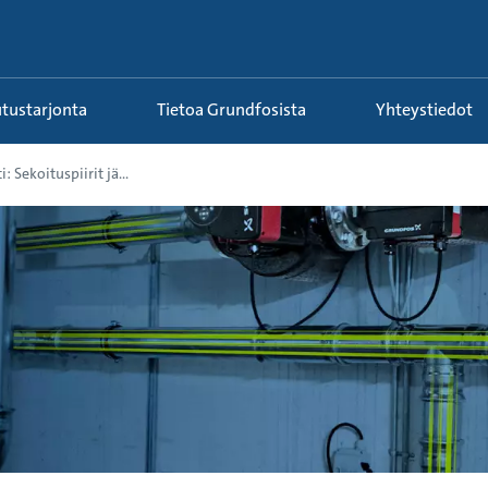
utustarjonta
Tietoa Grundfosista
Yhteystiedot
: Sekoituspiirit jä...