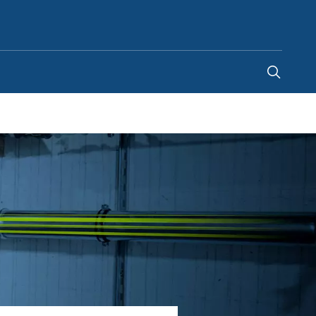
Finland
-
FI