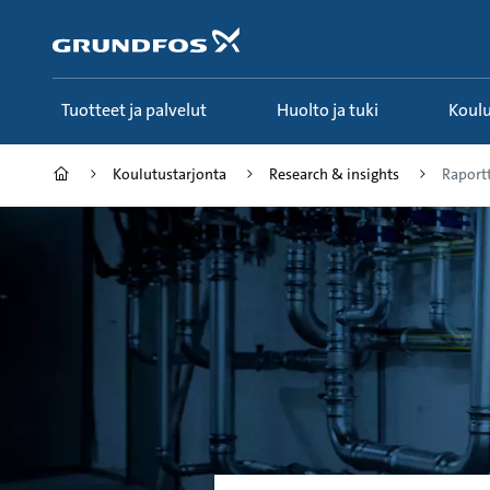
Siirry
pääsisältöön
Tuotteet ja palvelut
Huolto ja tuki
Koul
Koulutustarjonta
Research & insights
Raportti