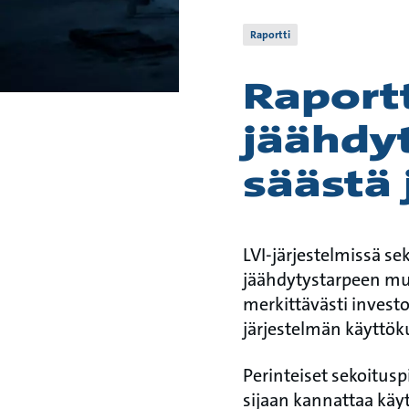
Raportti
Raportt
jäähdyt
säästä 
LVI-järjestelmissä se
jäähdytystarpeen mu
merkittävästi inves
järjestelmän käyttök
Perinteiset sekoituspi
sijaan kannattaa käyt