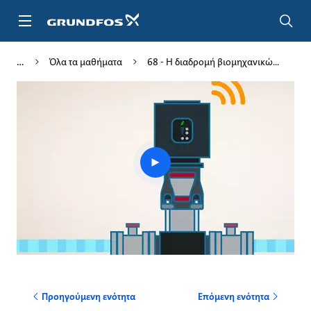
Μετάβαση
στο
κύριο
περιεχόμενο
Όλα τα μαθήματα
68 - Η διαδρομή βιομηχανικώ...
Play
video
Προηγούμενη ενότητα
Επόμενη ενότητα