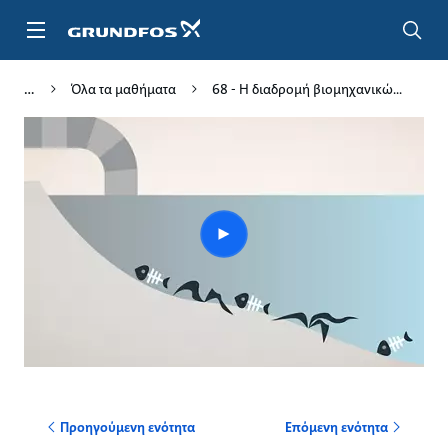
Μετάβαση
στο
κύριο
περιεχόμενο
Όλα τα μαθήματα
68 - Η διαδρομή βιομηχανικώ...
Play
video
Προηγούμενη ενότητα
Επόμενη ενότητα