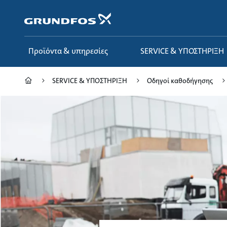
Μετάβαση
στο
κύριο
περιεχόμενο
Προϊόντα & υπηρεσίες
SERVICE & ΥΠΟΣΤΗΡΙΞΗ
SERVICE & ΥΠΟΣΤΗΡΙΞΗ
Οδηγοί καθοδήγησης