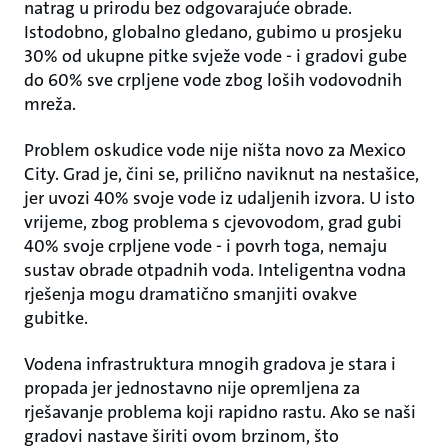
natrag u prirodu bez odgovarajuće obrade.
Istodobno, globalno gledano, gubimo u prosjeku
30% od ukupne pitke svježe vode - i gradovi gube
do 60% sve crpljene vode zbog loših vodovodnih
mreža.
Problem oskudice vode nije ništa novo za Mexico
City. Grad je, čini se, prilično naviknut na nestašice,
jer uvozi 40% svoje vode iz udaljenih izvora. U isto
vrijeme, zbog problema s cjevovodom, grad gubi
40% svoje crpljene vode - i povrh toga, nemaju
sustav obrade otpadnih voda. Inteligentna vodna
rješenja mogu dramatično smanjiti ovakve
gubitke.
Vodena infrastruktura mnogih gradova je stara i
propada jer jednostavno nije opremljena za
rješavanje problema koji rapidno rastu. Ako se naši
gradovi nastave širiti ovom brzinom, što