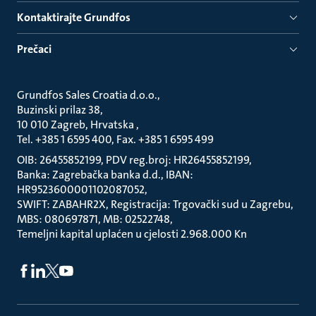
Kontaktirajte Grundfos
Prečaci
Grundfos Sales Croatia d.o.o.
Buzinski prilaz 38
10 010 Zagreb, Hrvatska
Tel. +385 1 6595 400, Fax. +385 1 6595 499
OIB: 26455852199, PDV reg.broj: HR26455852199
Banka: Zagrebačka banka d.d., IBAN:
HR9523600001102087052
SWIFT: ZABAHR2X, Registracija: Trgovački sud u Zagrebu
MBS: 080697871, MB: 02522748
Temeljni kapital uplaćen u cjelosti 2.968.000 Kn