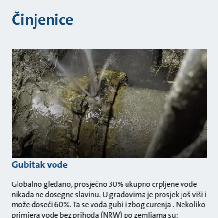
Činjenice
Gubitak vode
Globalno gledano, prosječno 30% ukupno crpljene vode
nikada ne dosegne slavinu. U gradovima je prosjek još viši i
može doseći 60%. Ta se voda gubi i zbog curenja . Nekoliko
primjera vode bez prihoda (NRW) po zemljama su: