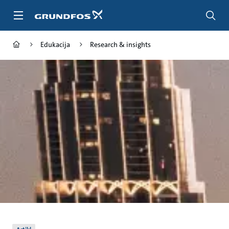
Povratak
na
glavnu
stranicu
Edukacija
Research & insights