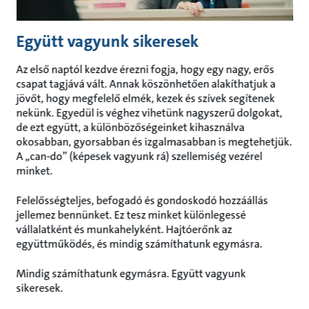
Együtt vagyunk sikeresek
Az első naptól kezdve érezni fogja, hogy egy nagy, erős
csapat tagjává vált. Annak köszönhetően alakíthatjuk a
jövőt, hogy megfelelő elmék, kezek és szívek segítenek
nekünk. Egyedül is véghez vihetünk nagyszerű dolgokat,
de ezt együtt, a különbözőségeinket kihasználva
okosabban, gyorsabban és izgalmasabban is megtehetjük.
A „can-do” (képesek vagyunk rá) szellemiség vezérel
minket.
Felelősségteljes, befogadó és gondoskodó hozzáállás
jellemez bennünket. Ez tesz minket különlegessé
vállalatként és munkahelyként. Hajtóerőnk az
együttműködés, és mindig számíthatunk egymásra.
Mindig számíthatunk egymásra. Együtt vagyunk
sikeresek.