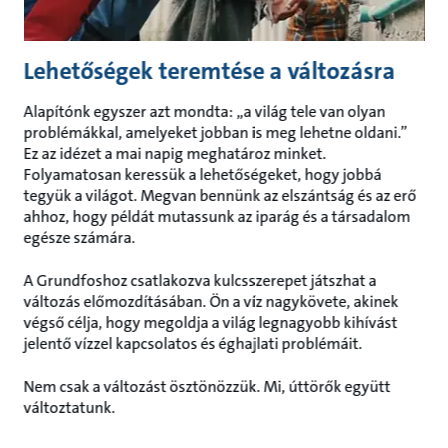
Lehetőségek teremtése a változásra
Alapítónk egyszer azt mondta: „a világ tele van olyan
problémákkal, amelyeket jobban is meg lehetne oldani.”
Ez az idézet a mai napig meghatároz minket.
Folyamatosan keressük a lehetőségeket, hogy jobbá
tegyük a világot. Megvan bennünk az elszántság és az erő
ahhoz, hogy példát mutassunk az iparág és a társadalom
egésze számára.
A Grundfoshoz csatlakozva kulcsszerepet játszhat a
változás előmozdításában. Ön a víz nagykövete, akinek
végső célja, hogy megoldja a világ legnagyobb kihívást
jelentő vízzel kapcsolatos és éghajlati problémáit.
Nem csak a változást ösztönözzük. Mi, úttörők együtt
változtatunk.