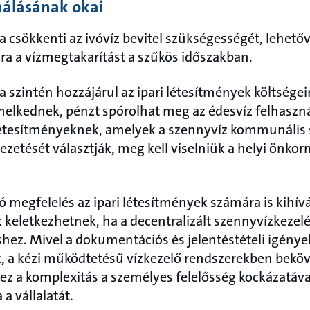
nálásának okai
a csökkenti az ivóvíz bevitel szükségességét, lehetővé
a a vízmegtakarítást a szűkös időszakban.
a szintén hozzájárul az ipari létesítmények költség
emelkednek, pénzt spórolhat meg az édesvíz felhaszn
létesítményeknek, amelyek a szennyvíz kommunális
ezetését választják, meg kell viselniük a helyi önkor
 megfelelés az ipari létesítmények számára is kihív
ók keletkezhetnek, ha a decentralizált szennyvízkeze
ez. Mivel a dokumentációs és jelentéstételi igény
, a kézi működtetésű vízkezelő rendszerekben beköv
ez a komplexitás a személyes felelősség kockázatával
a vállalatát.