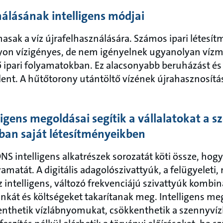
nálásának intelligens módjai
asak a víz újrafelhasználására. Számos ipari létesít
on vízigényes, de nem igényelnek ugyanolyan vízmi
tő ipari folyamatokban. Ez alacsonyabb beruházást és
elent. A hűtőtorony utántöltő vízének újrahasznosítá
lligens megoldásai segítik a vállalatokat a s
ban saját létesítményeikben
 intelligens alkatrészek sorozatát köti össze, hogy 
yamatát. A digitális adagolószivattyúk, a felügyeleti
 intelligens, változó frekvenciájú szivattyúk kombin
kát és költségeket takarítanak meg. Intelligens meg
nthetik vízlábnyomukat, csökkenthetik a szennyvízke