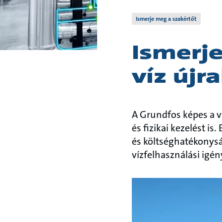
Ismerje meg a szakértőt
Ismerje
víz újr
A Grundfos képes a ví
és fizikai kezelést i
és költséghatékonysá
vízfelhasználási igén