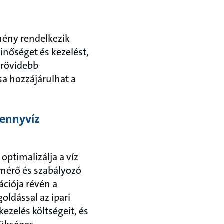
mény rendelkezik
nőséget és kezelést,
 rövidebb
sa hozzájárulhat a
zennyvíz
optimalizálja a víz
, mérő és szabályozó
ációja révén a
oldással az ipari
zelés költségeit, és