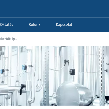
Oktatás
Rólunk
Kapcsolat
kértőt: Ip...