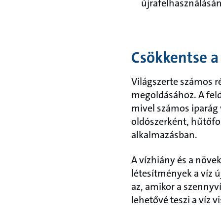
újrafelhasználásán
Csökkentse a
Világszerte számos r
megoldásához. A feld
mivel számos iparág v
oldószerként, hűtőfo
alkalmazásban.
A vízhiány és a növek
létesítmények a víz ú
az, amikor a szennyv
lehetővé teszi a víz v