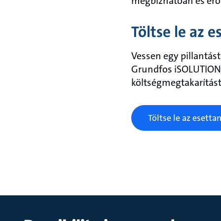
megbízhatóan és erőfe
Töltse le az 
Vessen egy pillantást
Grundfos iSOLUTIONS 
költségmegtakarítást
Töltse le az esett