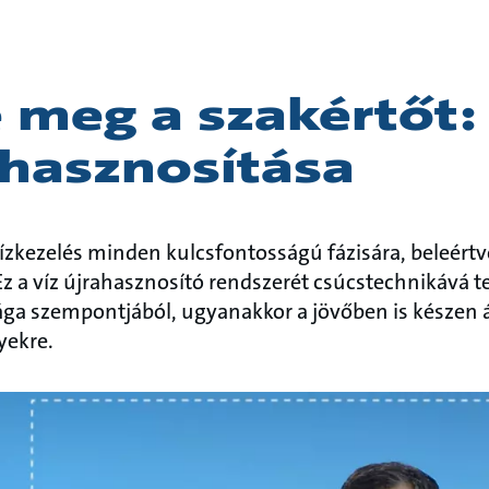
 meg a szakértőt: 
ahasznosítása
zkezelés minden kulcsfontosságú fázisára, beleértve
s. Ez a víz újrahasznosító rendszerét csúcstechnikává
ga szempontjából, ugyanakkor a jövőben is készen á
yekre.