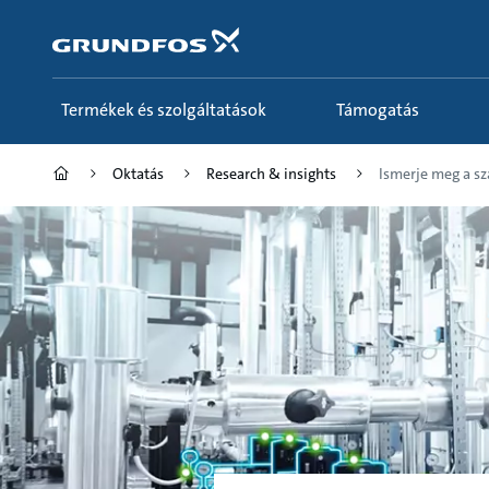
Tartalom
átugrása
Termékek és szolgáltatások
Támogatás
Oktatás
Research & insights
Ismerje meg a sza