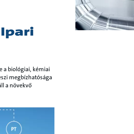
Ipari
 a biológiai, kémiai
 teszi megbízhatósága
ll a növekvő