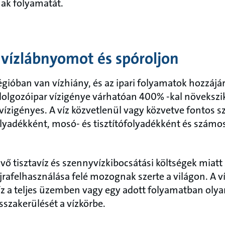
ak folyamatát.
 vízlábnyomot és spóroljon
égióban van vízhiány, és az ipari folyamatok hozzáj
olgozóipar vízigénye várhatóan 400% -kal növekszi
ízigényes. A víz közvetlenül vagy közvetve fontos sz
lyadékként, mosó- és tisztítófolyadékként és számo
vő tisztavíz és szennyvízkibocsátási költségek miatt 
jrafelhasználása felé mozognak szerte a világon. A v
íz a teljes üzemben vagy egy adott folyamatban ol
isszakerülését a vízkörbe.