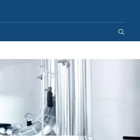
Hungary
-
HU