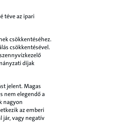
 téve az ipari
einek csökkentéséhez.
álás csökkentésével.
 szennyvízkezelő
mányzati díjak
ást jelent. Magas
lés nem elegendő a
ek nagyon
etkezik az emberi
 jár, vagy negatív