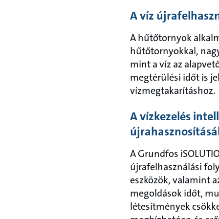
A víz újrafelhasz
A hűtőtornyok alkalm
hűtőtornyokkal, nagy
mint a víz az alapve
megtérülési időt is j
vízmegtakarításhoz.
A vízkezelés inte
újrahasznosításá
A Grundfos iSOLUTIONS
újrafelhasználási fol
eszközök, valamint az
megoldások időt, mun
létesítmények csökke