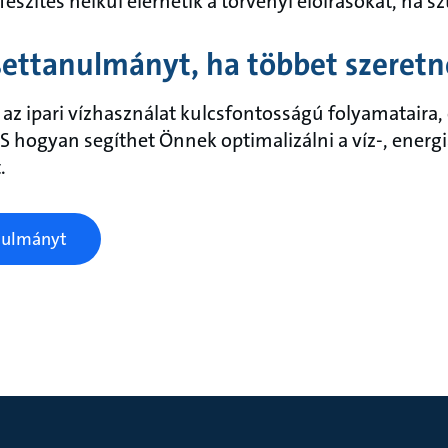
szítés nélkül elérhetik a törvényi előírásokat, ha s
esettanulmányt, ha többet szeret
 az ipari vízhasználat kulcsfontosságú folyamataira
hogyan segíthet Önnek optimalizálni a víz-, energi
.
anulmányt