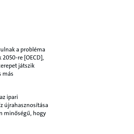
árulnak a probléma
k 2050-re [OECD],
erepet játszik
s más
az ipari
íz újrahasznosítása
yan minőségű, hogy