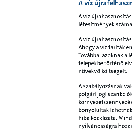
A víz újrafelhasz
A víz újrahasznosítás
létesítmények számár
A víz újrahasznosítás
Ahogy a víz tarifák 
Továbbá, azoknak a 
telepekbe történő elv
növekvő költségeit.
A szabályozásnak való
polgári jogi szankci
környezetszennyezésh
bonyolultak lehetnek
hiba kockázata. Mind
nyilvánosságra hozza 