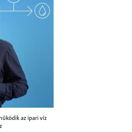
ködik az ipari víz
z