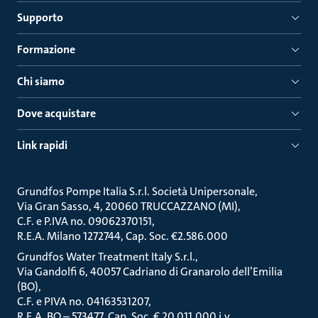
Supporto
Formazione
Chi siamo
Dove acquistare
Link rapidi
Grundfos Pompe Italia S.r.l. Società Unipersonale
Via Gran Sasso, 4, 20060 TRUCCAZZANO (MI)
C.F. e P.IVA no. 09062370151
R.E.A. Milano 1272744, Cap. Soc. €2.586.000
Grundfos Water Treatment Italy S.r.l.
Via Gandolfi 6, 40057 Cadriano di Granarolo dell’Emilia
(BO)
C.F. e PIVA no. 04163531207
R.E.A. BO – 573477, Cap. Soc. € 20.011.000 i.v.