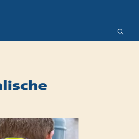
Netherlands
-
NL
lische