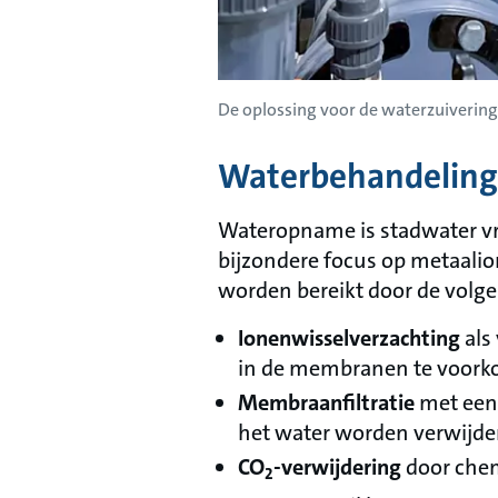
De oplossing voor de waterzuivering 
Waterbehandeling
Wateropname is stadwater vri
bijzondere focus op metaalio
worden bereikt door de volg
Ionenwisselverzachting
als
in de membranen te voor
Membraanfiltratie
met een 
het water worden verwijder
CO
-verwijdering
door chem
2