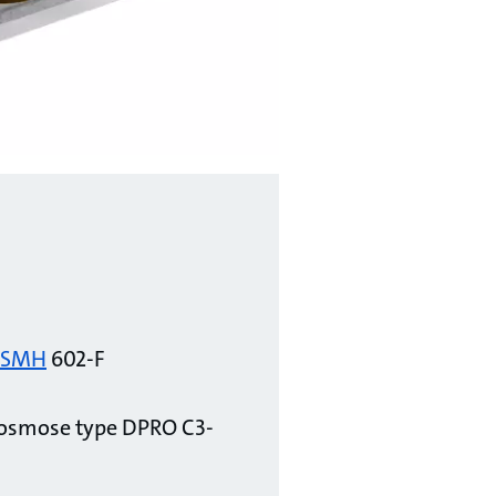
SMH
602-F
 osmose type DPRO C3-