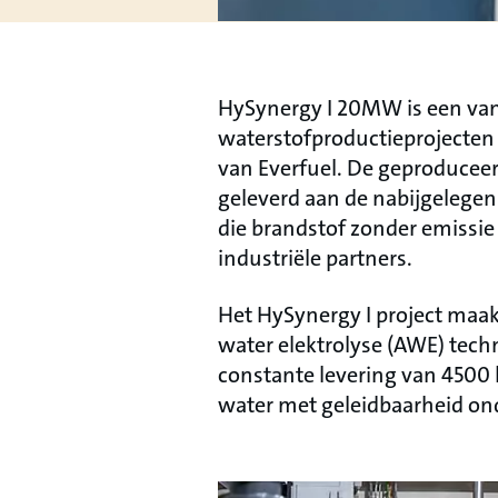
HySynergy I 20MW is een van
waterstofproductieprojecten 
van Everfuel. De geproducee
geleverd aan de nabijgelegen r
die brandstof zonder emissie 
industriële partners.
Het HySynergy I project maak
water elektrolyse (AWE) techn
constante levering van 4500 l
water met geleidbaarheid ond