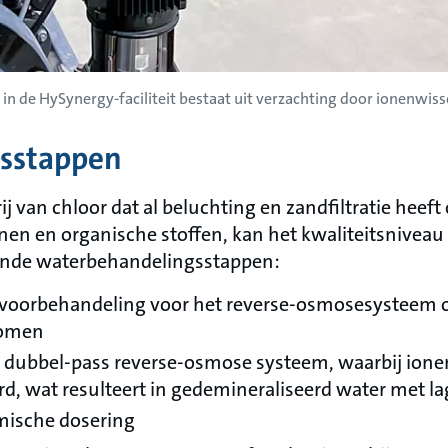
in de HySynergy-faciliteit bestaat uit verzachting door ionenwis
sstappen
j van chloor dat al beluchting en zandfiltratie heef
nen en organische stoffen, kan het kwaliteitsnivea
ende waterbehandelingsstappen:
 voorbehandeling voor het reverse-osmosesysteem o
komen
dubbel-pass reverse-osmose systeem, waarbij ionen
d, wat resulteert in gedemineraliseerd water met la
ische dosering