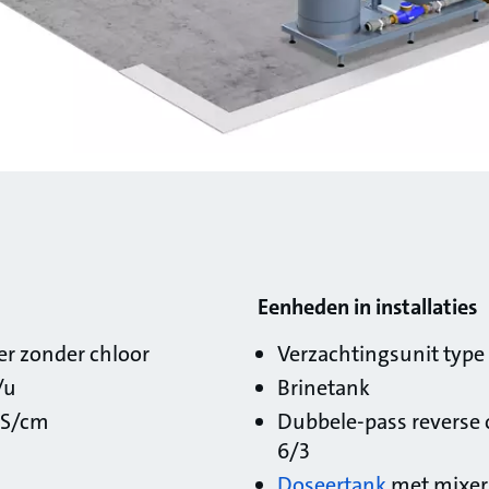
Eenheden in installaties
r zonder chloor
Verzachtingsunit type
/u
Brinetank
 μS/cm
Dubbele-pass reverse
6/3
Doseertank
met mixer