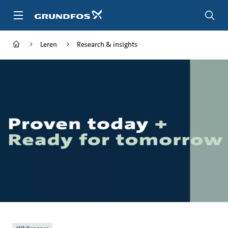
Ga
naar
hoofdinhoud
Leren
Research & insights