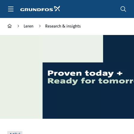
Ga
naar
hoofdinhoud
Leren
Research & insights