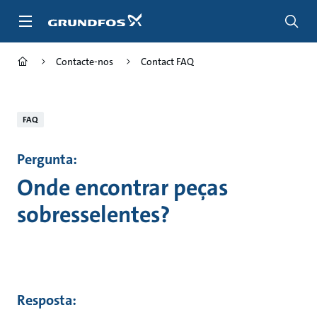
Passar
para
conteúdo
principal
Contacte-nos
Contact FAQ
FAQ
Pergunta:
Onde encontrar peças
sobresselentes?
Resposta: