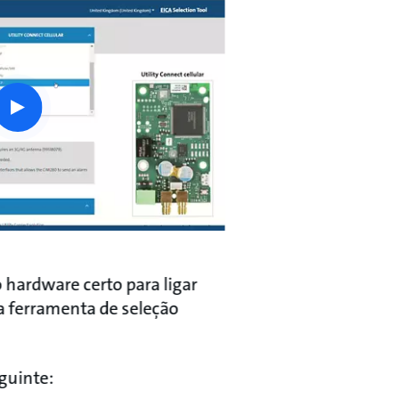
play
button
 hardware certo para ligar
a ferramenta de seleção
uinte: ​