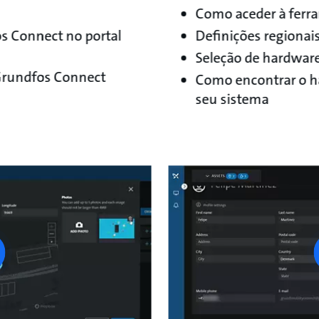
Como aceder à ferr
s Connect no portal
Definições regionai
Seleção de hardware
Grundfos Connect
Como encontrar o ha
seu sistema
ay
tton