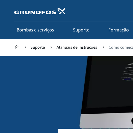
Passar
para
conteúdo
principal
Bombas e serviços
Suporte
Formação
Suporte
Manuais de instruções
Como começar 