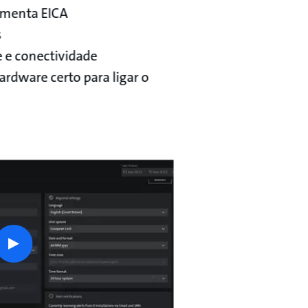
amenta EICA
s
 e conectividade
rdware certo para ligar o
play
button