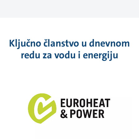
Ključno članstvo u dnevnom
redu za vodu i energiju