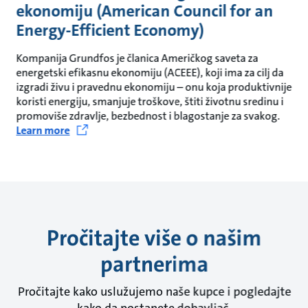
ekonomiju (American Council for an
Energy-Efficient Economy)
Kompanija Grundfos je članica Američkog saveta za
energetski efikasnu ekonomiju (ACEEE), koji ima za cilj da
izgradi živu i pravednu ekonomiju – onu koja produktivnije
koristi energiju, smanjuje troškove, štiti životnu sredinu i
promoviše zdravlje, bezbednost i blagostanje za svakog.
Learn more
Pročitajte više o našim
partnerima
Pročitajte kako uslužujemo naše kupce i pogledajte
kako da postanete dobavljač.