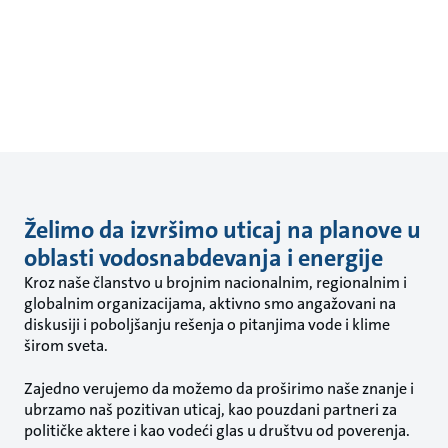
Želimo da izvršimo uticaj na planove u
oblasti vodosnabdevanja i energije
Kroz naše članstvo u brojnim nacionalnim, regionalnim i
globalnim organizacijama, aktivno smo angažovani na
diskusiji i poboljšanju rešenja o pitanjima vode i klime
širom sveta.
Zajedno verujemo da možemo da proširimo naše znanje i
ubrzamo naš pozitivan uticaj, kao pouzdani partneri za
političke aktere i kao vodeći glas u društvu od poverenja.