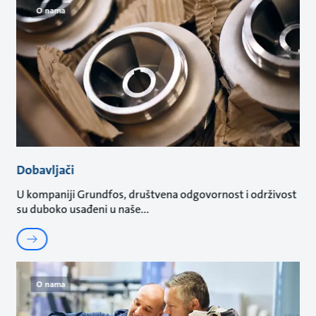
O nama
Dobavljači
U kompaniji Grundfos, društvena odgovornost i održivost
su duboko usađeni u naše
O nama