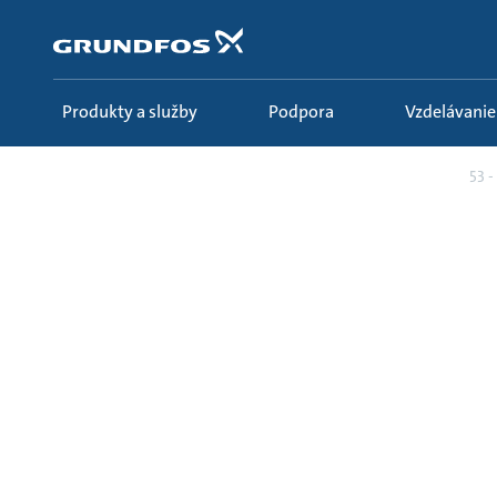
Preskočiť
na
hlavný
obsah
Produkty a služby
Podpora
Vzdelávanie
Vzdelávanie
Ecademy
Všetky kurzy
53 -