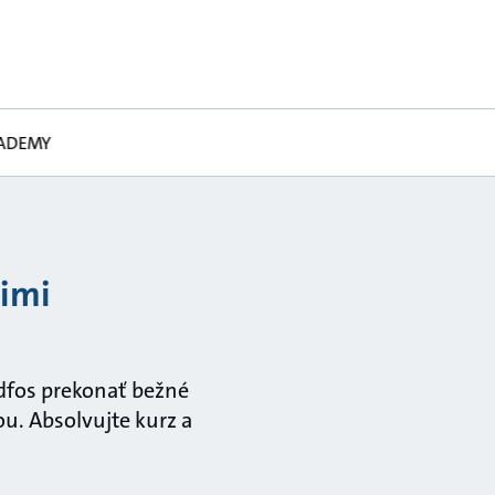
CADEMY
cimi
ndfos prekonať bežné
. Absolvujte kurz a