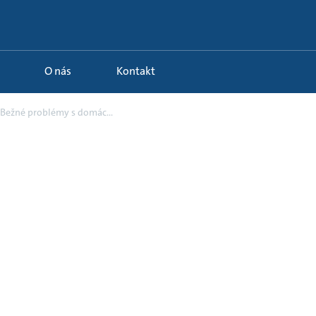
O nás
Kontakt
 Bežné problémy s domác...