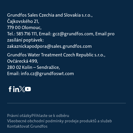
Grundfos Sales Czechia and Slovakia s.r.o.
Čajkovského 21
779 00 Olomouc
Tel.: 585 716 111, Email: gcz@grundfos.com, Email pro
zasílání poptávek:
zakaznickapodpora@sales.grundfos.com
Grundfos Water Treatment Czech Republic s.r.o.
Ovčárecká 499
280 02 Kolin – Sendražice
Email: info.cz@grundfoswt.com
Právní otázky
Přihlaste se k odběru
Všeobecné obchodní podmínky prodeje produktů a služeb
Kontaktovat Grundfos