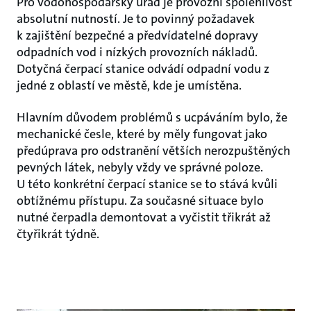
Pro vodohospodářský úřad je provozní spolehlivost
absolutní nutností. Je to povinný požadavek
k zajištění bezpečné a předvídatelné dopravy
odpadních vod i nízkých provozních nákladů.
Dotyčná čerpací stanice odvádí odpadní vodu z
jedné z oblastí ve městě, kde je umístěna.
Hlavním důvodem problémů s ucpáváním bylo, že
mechanické česle, které by měly fungovat jako
předúprava pro odstranění větších nerozpuštěných
pevných látek, nebyly vždy ve správné poloze.
U této konkrétní čerpací stanice se to stává kvůli
obtížnému přístupu. Za současné situace bylo
nutné čerpadla demontovat a vyčistit třikrát až
čtyřikrát týdně.