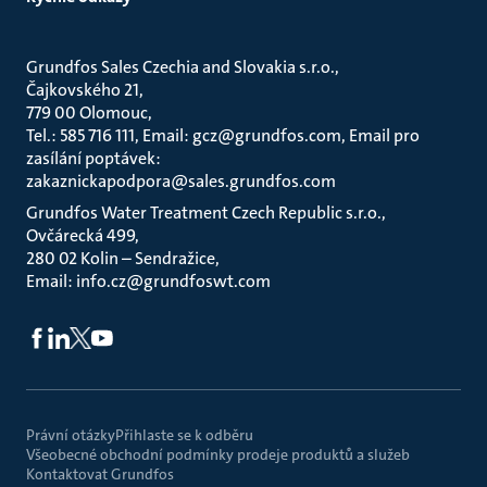
Grundfos Sales Czechia and Slovakia s.r.o.
Čajkovského 21
779 00 Olomouc
Tel.: 585 716 111, Email: gcz@grundfos.com, Email pro
zasílání poptávek:
zakaznickapodpora@sales.grundfos.com
Grundfos Water Treatment Czech Republic s.r.o.
Ovčárecká 499
280 02 Kolin – Sendražice
Email: info.cz@grundfoswt.com
Právní otázky
Přihlaste se k odběru
Všeobecné obchodní podmínky prodeje produktů a služeb
Kontaktovat Grundfos