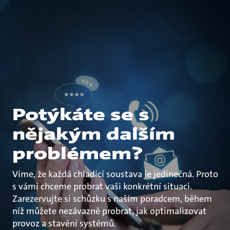
Potýkáte se s
nějakým dalším
problémem?
Víme, že každá chladicí soustava je jedinečná. Proto
s vámi chceme probrat vaši konkrétní situaci.
Zarezervujte si schůzku s naším poradcem, během
níž můžete nezávazně probrat, jak optimalizovat
provoz a stavění systémů.