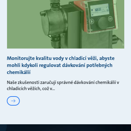
Monitorujte kvalitu vody v chladicí věži, abyste
mohli kdykoli regulovat dávkování potřebných
chemikálií
Naše zkušenosti zaručují správné dávkování chemikálií v
chladicích věžích, což v