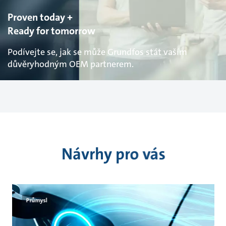
Proven today +
Ready for tomorrow
Podívejte se, jak se může Grundfos stát vaším
důvěryhodným OEM partnerem.
Návrhy pro vás
Průmysl