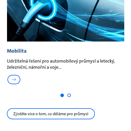
í
Mobilita
P
bce
Udržitelná řešení pro automobilový průmysl a letecký,
Gr
železniční, námořní a voje
OE
Zjistěte více o tom, co děláme pro průmysl