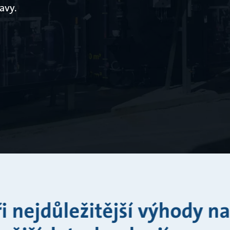
avy.
ři nejdůležitější výhody na