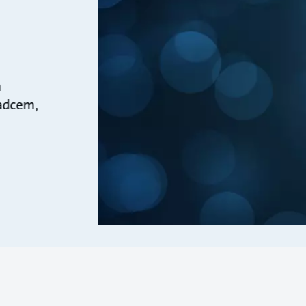
m
radcem,