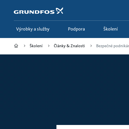
Přejít
na
obsah
Výrobky a služby
Podpora
Školení
Školení
Články & Znalosti
Bezpečné podnikání