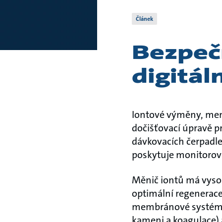
Článek
Bezpeč
digitá
Iontové výměny, memb
dočišťovací úpravě p
dávkovacích čerpadle
poskytuje monitorová
Měnič iontů má vysok
optimální regenerace 
membránové systémy, 
kameni a koagulace) 