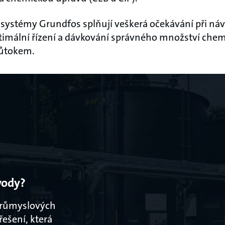
 systémy Grundfos splňují veškerá očekávání při ná
timální řízení a dávkování správného množství chemi
růtokem.
vody?
 průmyslových
ešení, která