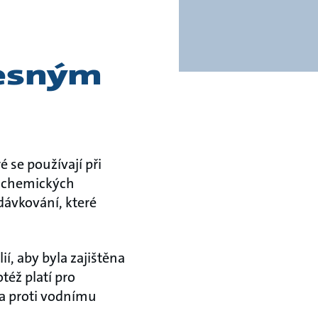
řesným
 se používají při
h chemických
dávkování, které
í, aby byla zajištěna
též platí pro
na proti vodnímu