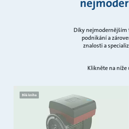
nejmodern
Díky nejmodernějším 
podnikání a zárove
znalosti a special
Klikněte na níže 
Bílá kniha