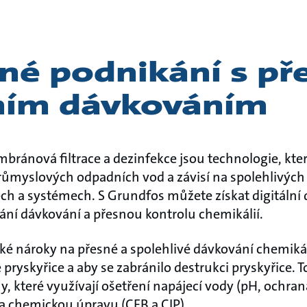
né podnikání s p
lním dávkováním
ránová filtrace a dezinfekce jsou technologie, které
růmyslových odpadních vod a závisí na spolehlivýc
ch a systémech. S Grundfos můžete získat digitální 
ní dávkování a přesnou kontrolu chemikálií.
é nároky na přesné a spolehlivé dávkování chemikáli
pryskyřice a aby se zabránilo destrukci pryskyřice. To
které využívají ošetření napájecí vody (pH, ochra
a chemickou úpravu (CEB a CIP).