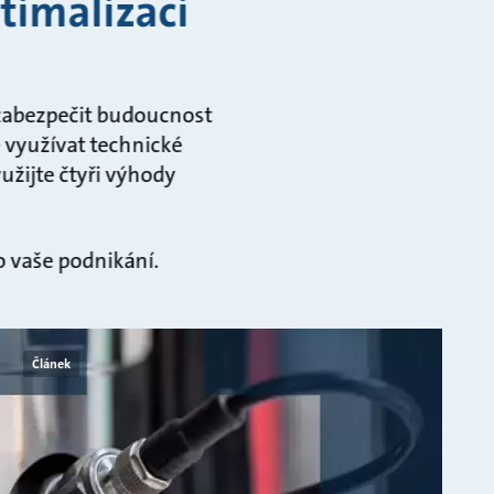
timalizaci
zabezpečit budoucnost
 využívat technické
užijte čtyři výhody
ro vaše podnikání.
Článek