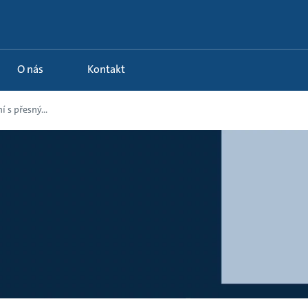
O nás
Kontakt
 s přesný...