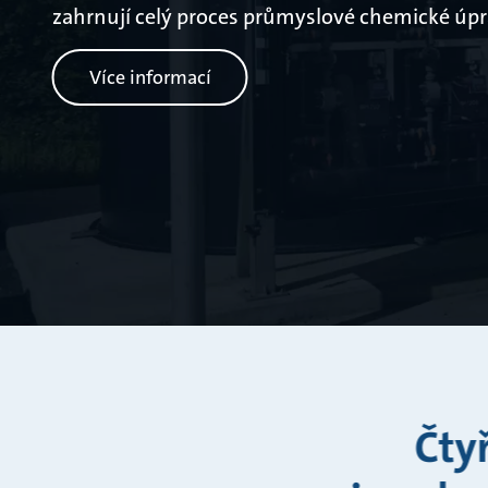
zahrnují celý proces průmyslové chemické úpr
Více informací
Čty