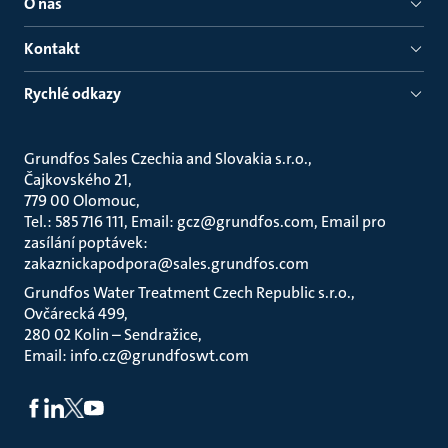
O nás
Kontakt
Rychlé odkazy
Grundfos Sales Czechia and Slovakia s.r.o.
Čajkovského 21
779 00 Olomouc
Tel.: 585 716 111, Email: gcz@grundfos.com, Email pro
zasílání poptávek:
zakaznickapodpora@sales.grundfos.com
Grundfos Water Treatment Czech Republic s.r.o.
Ovčárecká 499
280 02 Kolin – Sendražice
Email: info.cz@grundfoswt.com