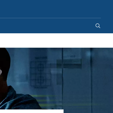
Spain
-
ES