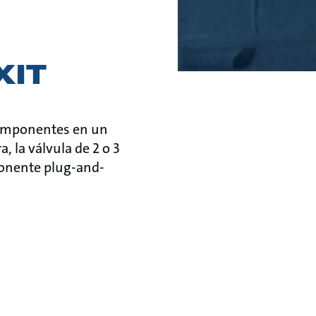
XIT
 componentes en un
 la válvula de 2 o 3
mponente plug-and-