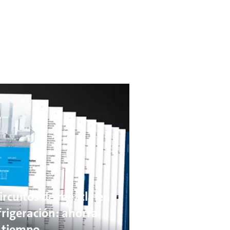
Circuitos de mezcla en
frigeración: ahorra
l tiempo