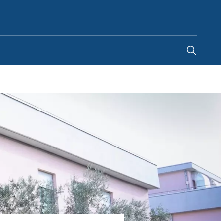
France
-
FR