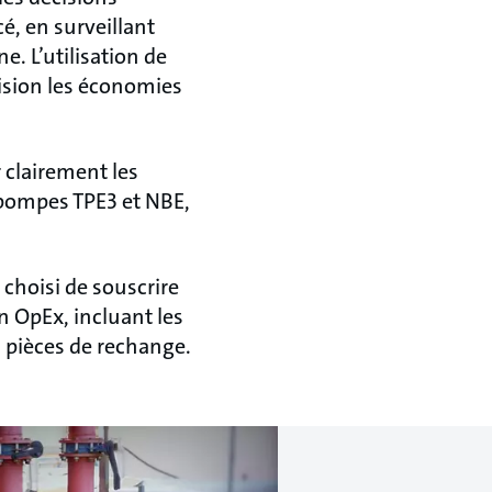
é, en surveillant
. L’utilisation de
cision les économies
r clairement les
 pompes TPE3 et NBE,
 choisi de souscrire
n OpEx, incluant les
s pièces de rechange.