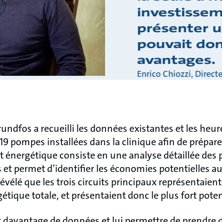
investisseme
présenter un
pouvait don
avantages.
Enrico Chiozzi, Direct
rundfos a recueilli les données existantes et les heur
9 pompes installées dans la clinique afin de prépare
t énergétique consiste en une analyse détaillée des
 et permet d’identifier les économies potentielles a
évélé que les trois circuits principaux représentaient
ique totale, et présentaient donc le plus fort pote
nt davantage de données et lui permettre de prendre 