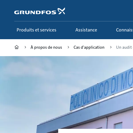
Aller
au
menu
principal
Produits et services
Assistance
Connai
À propos de nous
Cas d'application
Un audit 