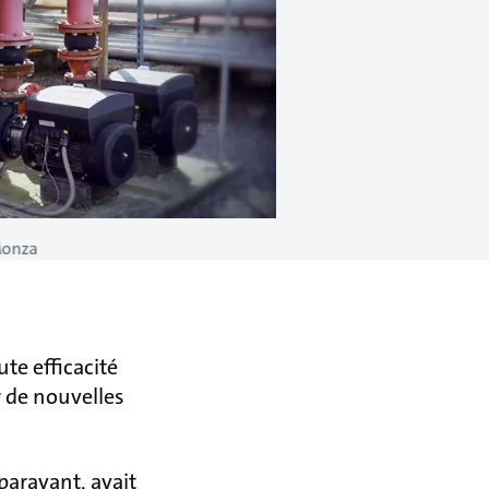
Monza
te efficacité
r de nouvelles
paravant, avait