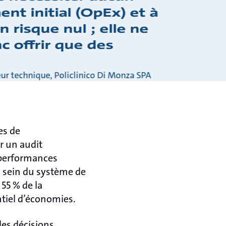
nt initial (OpEx) et à
 risque nul ; elle ne
c offrir que des
eur technique, Policlinico Di Monza SPA
es de
r un audit
 performances
u sein du système de
 55 % de la
ntiel d’économies.
des décisions