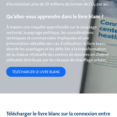
d’économiser plus de 10 millions de tonnes de CO₂ par an.
Qu’allez-vous apprendre dans le livre blanc ?
À travers une enquête approfondie sur le couplage
sectoriel, le paysage politique, les considérations
techniques et commerciales impliquées et une
présentation détaillée des cas d’utilisation, le livre blanc
aborde les avantages et les défis liés à la transformation
de la chaleur résiduelle des centres de données en chaleur
utilisable distribuée par les réseaux de chauffage urbain.
TÉLÉCHARGER LE LIVRE BLANC
Télécharger le livre blanc sur la connexion entre