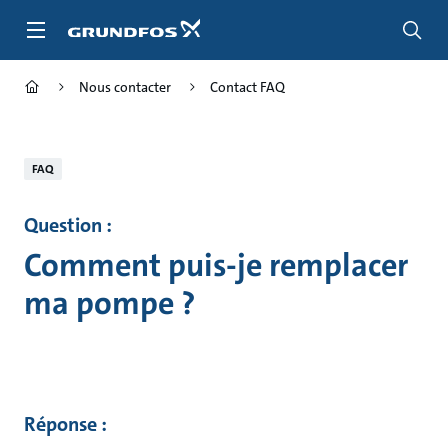
Aller
au
menu
principal
Nous contacter
Contact FAQ
FAQ
Question :
Comment puis-je remplacer
ma pompe ?
Réponse :