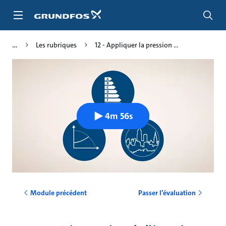
Aller
au
menu
principal
Les rubriques
12 - Appliquer la pression ...
4m 56s
Module précédent
Passer l’évaluation