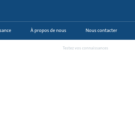
ssance
À propos de nous
Nous contacter
3 - Problèmes courants des...
Testez vos connaissances