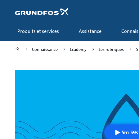
Aller
au
menu
principal
Produits et services
Assistance
Connai
Connaissance
Ecademy
Les rubriques
5
5m 59s