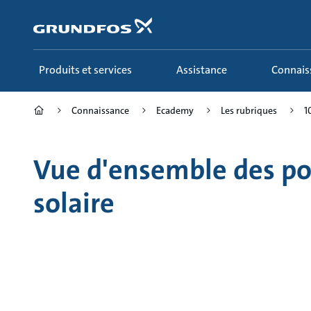
Aller
au
menu
principal
Produits et services
Assistance
Connai
Connaissance
Ecademy
Les rubriques
1
Vue d'ensemble des pom
solaire