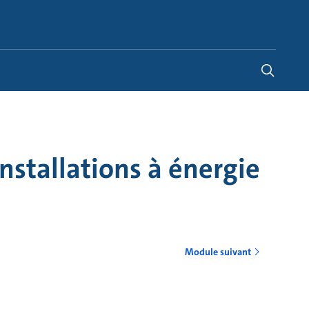
France
-
FR
stallations à énergie
Module suivant