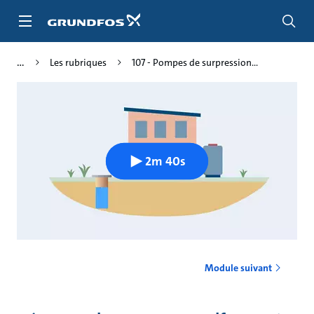
Aller
au
menu
principal
Les rubriques
107 - Pompes de surpression...
2m 40s
Module suivant