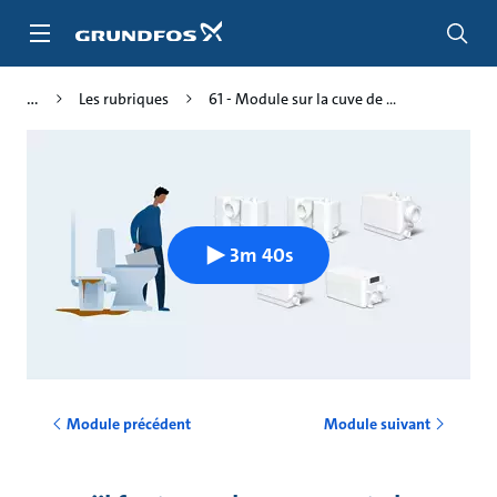
Aller
au
menu
principal
Les rubriques
61 - Module sur la cuve de ...
3m 40s
Module précédent
Module suivant