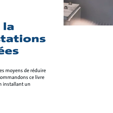
 la
stations
ées
 des moyens de réduire
commandons ce livre
n installant un