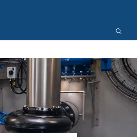
France
-
FR