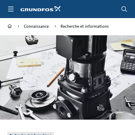
Aller
au
menu
principal
Connaissance
Recherche et informations