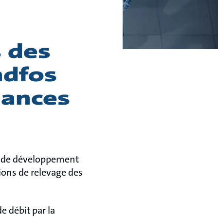
s des
ndfos
mances
s de développement
ions de relevage des
e débit par la