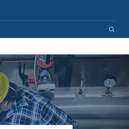
France
-
FR