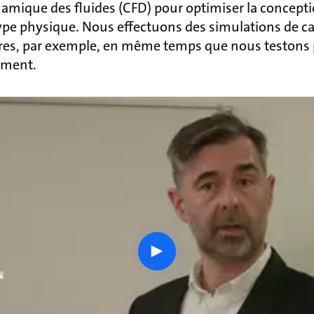
namique des fluides (CFD) pour optimiser la concept
ype physique. Nous effectuons des simulations de ca
bres, par exemple, en même temps que nous testons
ement.
play
button