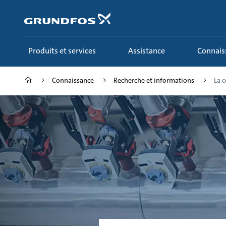
Aller
au
menu
principal
Produits et services
Assistance
Connai
Connaissance
Recherche et informations
La c