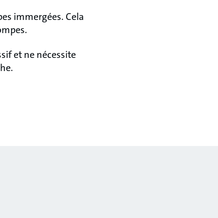
mpes immergées. Cela
pompes.
if et ne nécessite
che.