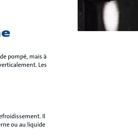
he
uide pompé, mais à
verticalement. Les
froidissement. Il
erne ou au liquide