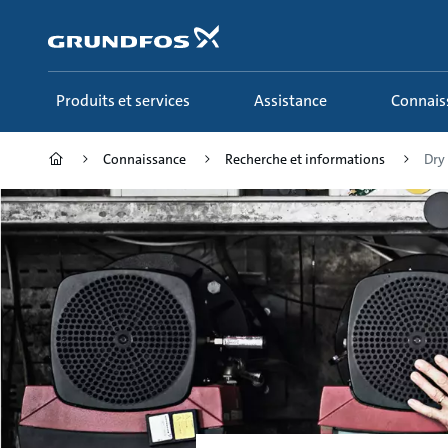
Aller
au
menu
principal
Produits et services
Assistance
Connai
Connaissance
Recherche et informations
Dry 