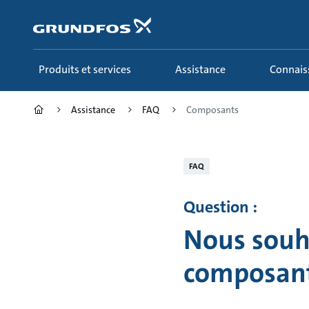
Aller
au
menu
principal
Produits et services
Assistance
Connai
Assistance
FAQ
Composants
FAQ
Question :
Nous souha
composants