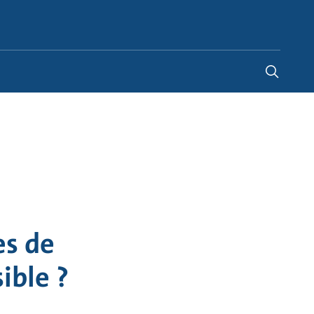
France
-
FR
es de
ible ?