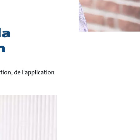
la
n
on, de l'application