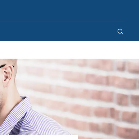
France
-
FR