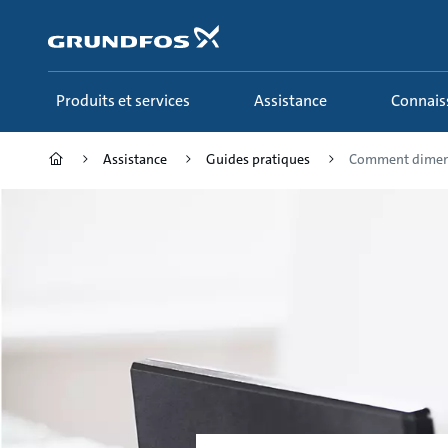
Aller
au
menu
principal
Produits et services
Assistance
Connai
Assistance
Guides pratiques
Comment dimens