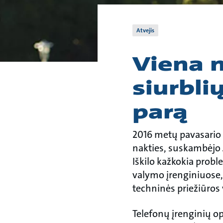
Atvejis
Viena 
siurbli
parą
2016 metų pavasario 
nakties, suskambėjo 
Iškilo kažkokia prob
valymo įrenginiuose,
techninės priežiūros
Telefonų įrenginių o