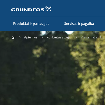
Pereiti
prie
pagrindinio
turinio
Produktai ir paslaugos
Servisas ir pagalba
Apie mus
Konkretūs atvejai
Viena maža dėžutė