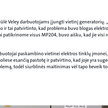
lė Veley darbuotojams įjungti vietinį generatorių. 
ir tai patvirtinto, kad problema buvo blogas elektr
 patikrinome visus MP204, buvo aišku, kad jie visi r
buotojai paskambino vietinei elektros tinklų įmonei,
toliese esančią pastotę ir patvirtino, kad joje yra sug
oblemą, todėl siurblinės maitinimas vėl tapo beveik t