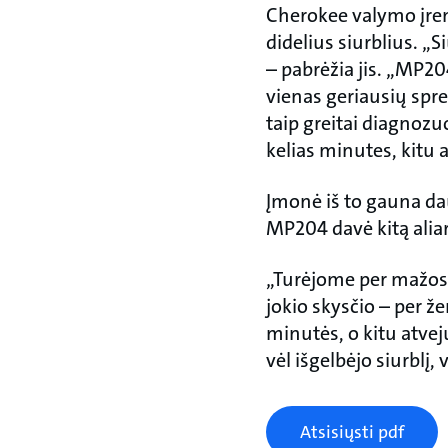
Cherokee valymo įren
didelius siurblius. 
– pabrėžia jis. „MP20
vienas geriausių spre
taip greitai diagnoz
kelias minutes, kitu a
Įmonė iš to gauna da
MP204 davė kitą alia
„Turėjome per mažos a
jokio skysčio – per ž
minutės, o kitu atvej
vėl išgelbėjo siurblį, 
Atsisiųsti pdf