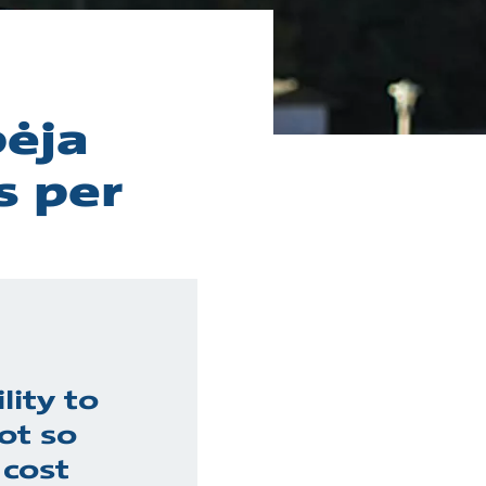
bėja
s per
lity to
ot so
 cost