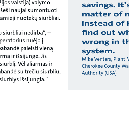
ijos valstija) valymo
savings. It'
 šeši naujai sumontuoti
matter of 
mieji nuotekų siurbliai.
instead of 
find out w
 siurbliai nedirba“, –
operatorius nuėjo į
wrong in t
pabandė paleisti vieną
system.
armą ir išsijungė. Jis
Mike Venters, Plant 
iurblį. Vėl aliarmas ir
Cherokee County Wa
abandė su trečiu siurbliu,
Authority (USA)
 siurblys išsijungia.“