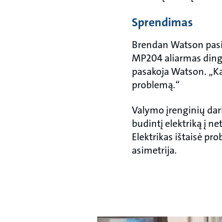
Sprendimas
Brendan Watson pasiū
MP204 aliarmas dingo 
pasakoja Watson. „Kai
problemą.“
Valymo įrenginių dar
budintį elektriką į ne
Elektrikas ištaisė pr
asimetrija.