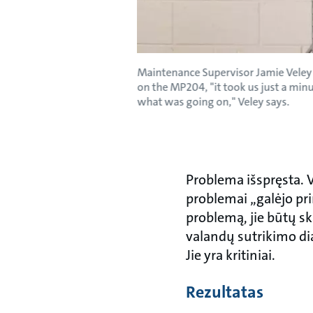
Maintenance Supervisor Jamie Veley 
on the MP204, "it took us just a min
what was going on," Veley says.
Problema išspręsta. V
problemai „galėjo prir
problemą, jie būtų sk
valandų sutrikimo dia
Jie yra kritiniai.
Rezultatas