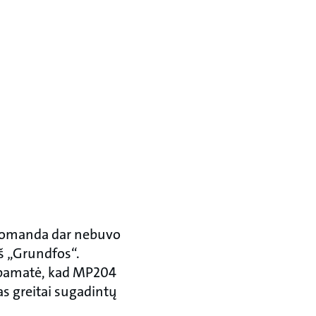
y komanda dar nebuvo
iš „Grundfos“.
 pamatė, kad MP204
as greitai sugadintų