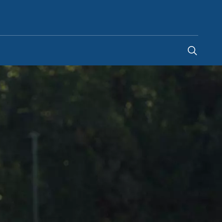
Lithuania
-
LT