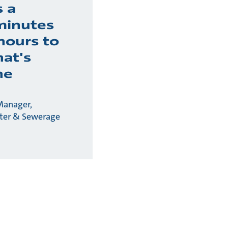
s a
minutes
hours to
hat's
he
Manager,
ter & Sewerage