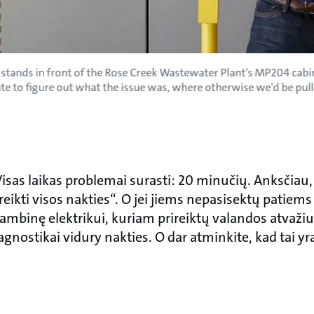
stands in front of the Rose Creek Wastewater Plant's MP204 cabin
ute to figure out what the issue was, where otherwise we'd be pul
isas laikas problemai surasti: 20 minučių. Anksčiau, 
eikti visos nakties“. O jei jiems nepasisektų patiems 
ambinę elektrikui, kuriam prireiktų valandos atvažiuo
gnostikai vidury nakties. O dar atminkite, kad tai yr