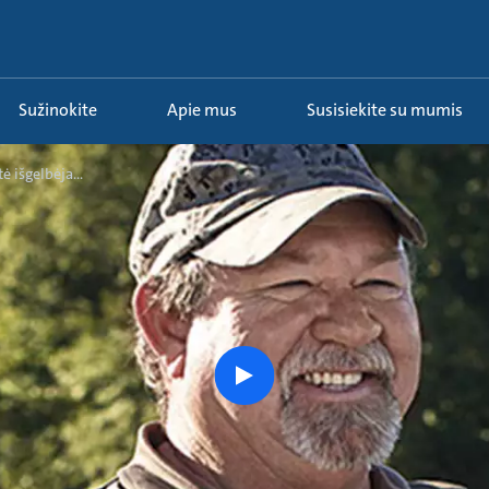
Sužinokite
Apie mus
Susisiekite su mumis
 išgelbėja...
Susipažinkite
su
istorija