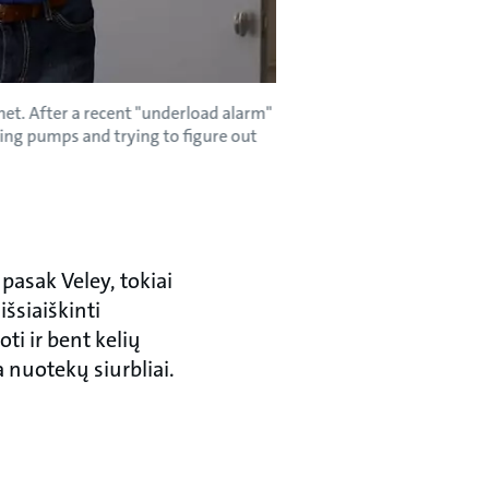
et. After a recent "underload alarm"
ling pumps and trying to figure out
pasak Veley, tokiai
išsiaiškinti
ti ir bent kelių
a nuotekų siurbliai.