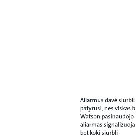
Aliarmus davė siurbl
patyrusi, nes viskas 
Watson pasinaudojo 
aliarmas signalizuoja
bet kokį siurblį