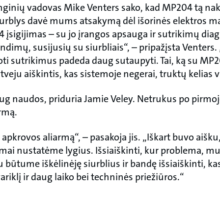
ginių vadovas Mike Venters sako, kad MP204 tą naktį
„Siurblys davė mums atsakymą dėl išorinės elektros 
4 įsigijimas – su jo įrangos apsauga ir sutrikimų dia
ndimų, susijusių su siurbliais“, – pripažįsta Venters.
uoti sutrikimus padeda daug sutaupyti. Tai, ką su M
tveju aiškintis, kas sistemoje negerai, truktų kelias 
ug naudos, priduria Jamie Veley. Netrukus po pirmoj
rmą.
pkrovos aliarmą“, – pasakoja jis. „Iškart buvo aišk
emai nustatėme lygius. Išsiaiškinti, kur problema, m
u būtume iškėlinėję siurblius ir bandę išsiaiškinti, ka
variklį ir daug laiko bei techninės priežiūros.“