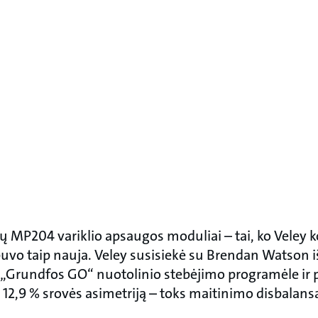
ių MP204 variklio apsaugos moduliai – tai, ko Vele
buvo taip nauja. Veley susisiekė su Brendan Watson 
„Grundfos GO“ nuotolinio stebėjimo programėle ir
 12,9 % srovės asimetriją – toks maitinimo disbalans