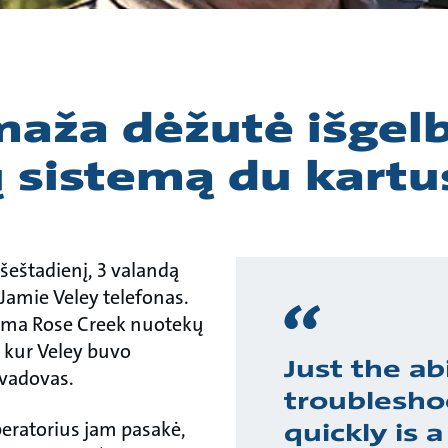
maža dėžutė išgel
ų sistemą du kartu
šeštadienį, 3 valandą
Jamie Veley telefonas.
lema Rose Creek nuotekų
 kur Veley buvo
Just the abi
 vadovas.
troublesho
peratorius jam pasakė,
quickly is a