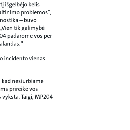
 išgelbėjo kelis
maitinimo problemos“,
gnostika – buvo
 „Vien tik galimybė
P204 padarome vos per
valandas.“
o incidento vienas
u, kad nesiurbiame
ums prireikė vos
s vyksta. Taigi, MP204