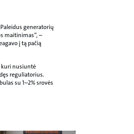
„Paleidus generatorių
os maitinimas“, –
eagavo į tą pačią
 kuri nusiuntė
edęs reguliatorius.
obulas su 1–2% srovės