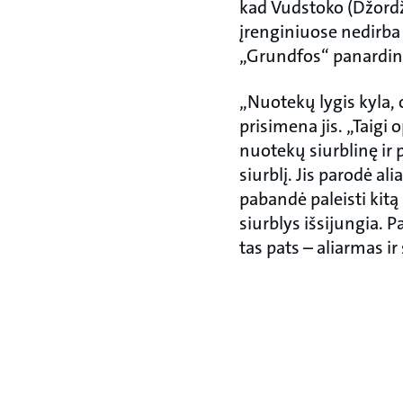
kad Vudstoko (Džordž
įrenginiuose nedirba
„Grundfos“ panardina
„Nuotekų lygis kyla, o
prisimena jis. „Taigi 
nuotekų siurblinę ir 
siurblį. Jis parodė ali
pabandė paleisti kitą s
siurblys išsijungia. P
tas pats – aliarmas ir