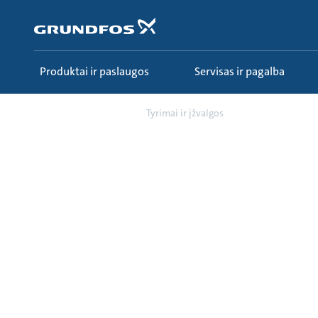
Pereiti
prie
pagrindinio
turinio
Produktai ir paslaugos
Servisas ir pagalba
Sužinokite
Tyrimai ir įžvalgos