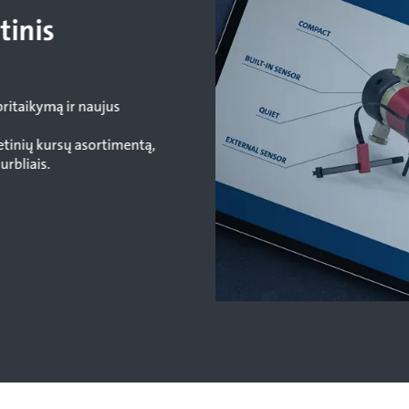
tinis
pritaikymą ir naujus
etinių kursų asortimentą,
urbliais.