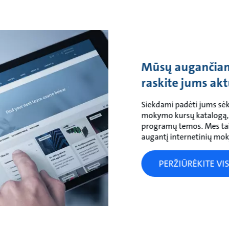
Mūsų augančiame
raskite jums ak
Siekdami padėti jums sėk
mokymo kursų katalogą, k
programų temos. Mes ta
augantį internetinių mo
PERŽIŪRĖKITE VI