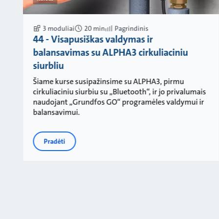
3 moduliai
20 min
Pagrindinis
44 - Visapusiškas valdymas ir
balansavimas su ALPHA3 cirkuliaciniu
siurbliu
Šiame kurse susipažinsime su ALPHA3, pirmu
cirkuliaciniu siurbiu su „Bluetooth“, ir jo privalumais
naudojant „Grundfos GO“ programėles valdymui ir
balansavimui.
Pradėti