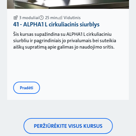
3 moduliai
25 min
Vidutinis
41 - ALPHA1 L cirkuliacinis siurblys
Šis kursas supažindina su ALPHA1 L cirkuliaciniu
siurbliu ir pagrindiniais jo privalumais bei suteikia
aiškų supratimą apie galimas jo naudojimo sritis.
Pradėti
PERŽIŪRĖKITE VISUS KURSUS