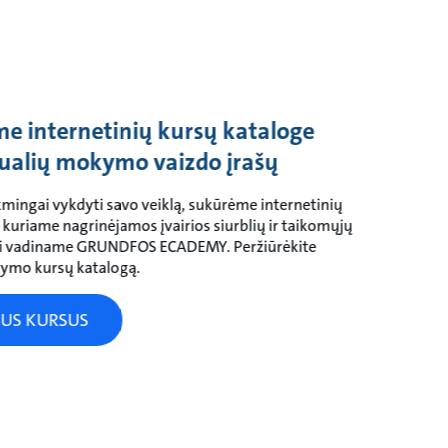
 internetinių kursų kataloge
tualių mokymo vaizdo įrašų
mingai vykdyti savo veiklą, sukūrėme internetinių
uriame nagrinėjamos įvairios siurblių ir taikomųjų
i vadiname GRUNDFOS ECADEMY. Peržiūrėkite
kymo kursų katalogą.
SUS KURSUS