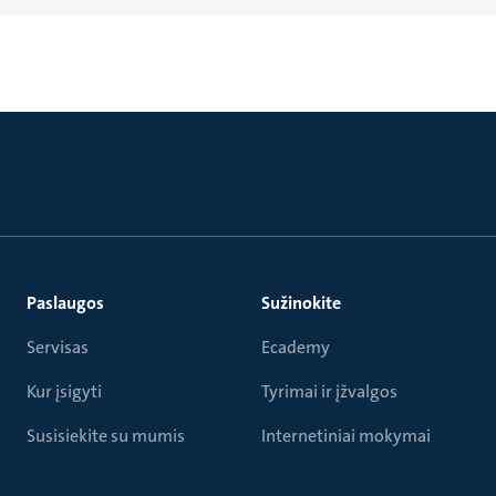
Paslaugos
Sužinokite
Servisas
Ecademy
Kur įsigyti
Tyrimai ir įžvalgos
Susisiekite su mumis
Internetiniai mokymai