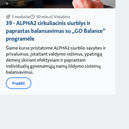
5 moduliai
30 min
Vidutinis
39 - ALPHA2 cirkuliacinis siurblys ir
paprastas balansavimas su „GO Balance“
programėle
Šiame kurse pristatome ALPHA2 siurblio savybes ir
privalumus, įskaitant valdymo režimus, ypatingą
dėmesį skiriant efektyviam ir paprastam
individualių gyvenamųjų namų šildymo sistemų
balansavimui.
Pradėti