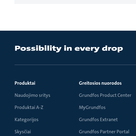
Produktai
Greitosios nuorodos
Naudojimo sritys
Grundfos Product Center
Produktai A-Z
MyGrundfos
Kategorijos
Grundfos Extranet
Skysčiai
Grundfos Partner Portal