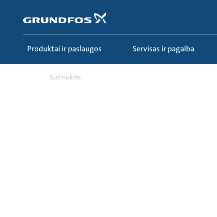
Pereiti
prie
pagrindinio
turinio
Produktai ir paslaugos
Servisas ir pagalba
Sužinokite