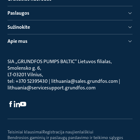
Paslaugos
Sužinokite
Apie mus
SIA „GRUNDFOS PUMPS BALTIC“ Lietuvos filialas
Smolensko g. 6
LT-03201 Vilnius
tel: +370 52395430 | lithuania@sales.grundfos.com |
lithuania@servicesupport.grundfos.com
Teisiniai klausimai
Registracija naujienlaiškiui
Bendrosios gaminių ir paslaugų pardavimo ir teikimo sąlygos