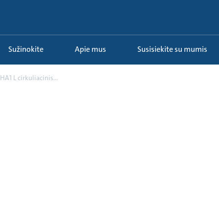
Sužinokite
Apie mus
Susisiekite su mumis
HA1 L cirkuliacinis...