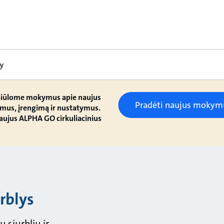
y
 Siūlome mokymus apie naujus
Pradėti naujus mokym
imus, įrengimą ir nustatymus.
 naujus ALPHA GO cirkuliacinius
urblys
 siurbliu ir