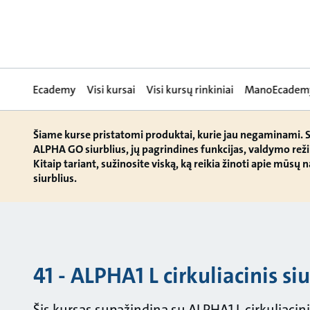
Ecademy
Visi kursai
Visi kursų rinkiniai
ManoEcadem
Šiame kurse pristatomi produktai, kurie jau negaminami.
ALPHA GO siurblius, jų pagrindines funkcijas, valdymo rež
Kitaip tariant, sužinosite viską, ką reikia žinoti apie mūsų
siurblius.
41 - ALPHA1 L cirkuliacinis si
Šis kursas supažindina su ALPHA1 L cirkuliaciniu