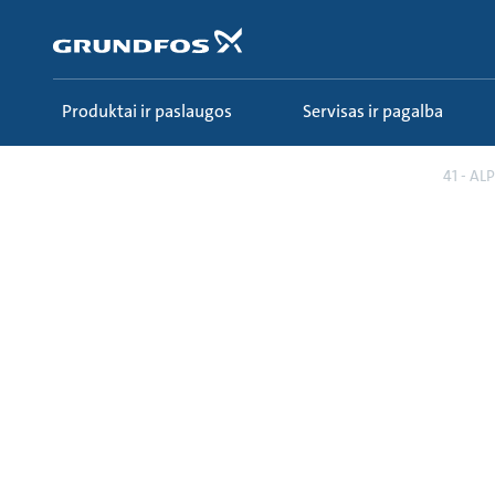
Pereiti
prie
pagrindinio
turinio
Produktai ir paslaugos
Servisas ir pagalba
Sužinokite
Ecademy
Visi kursai
41 - ALP