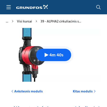
Pereiti
prie
pagrindinio
turinio
Visi kursai
39 - ALPHA2 cirkuliacinis s...
4m 40s
Ankstesnis modulis
Kitas modulis