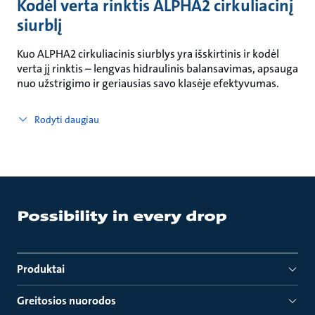
Kodėl verta rinktis ALPHA2 cirkuliacinį
siurblį
Kuo ALPHA2 cirkuliacinis siurblys yra išskirtinis ir kodėl
verta jį rinktis – lengvas hidraulinis balansavimas, apsauga
nuo užstrigimo ir geriausias savo klasėje efektyvumas.
Rodyti daugiau
Produktai
Greitosios nuorodos