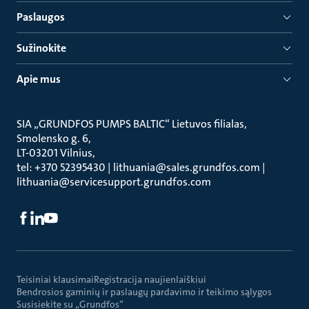
Paslaugos
Sužinokite
Apie mus
SIA „GRUNDFOS PUMPS BALTIC“ Lietuvos filialas
Smolensko g. 6
LT-03201 Vilnius
tel: +370 52395430 | lithuania@sales.grundfos.com |
lithuania@servicesupport.grundfos.com
Teisiniai klausimai
Registracija naujienlaiškiui
Bendrosios gaminių ir paslaugų pardavimo ir teikimo sąlygos
Susisiekite su „Grundfos“