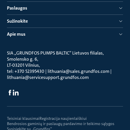
Paslaugos
Sužinokite
Apie mus
SIA „GRUNDFOS PUMPS BALTIC“ Lietuvos filialas
Smolensko g. 6
LT-03201 Vilnius
tel: +370 52395430 | lithuania@sales.grundfos.com |
lithuania@servicesupport.grundfos.com
Teisiniai klausimai
Registracija naujienlaiškiui
Bendrosios gaminių ir paslaugų pardavimo ir teikimo sąlygos
Susisiekite su „Grundfos“